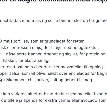
e enchiladas med majs og sorte bønner skal du bruge fø
10 majs tortillas, som er grundlaget for retten.
frisk eller frossen majs, der tilføjer sødme og tekstur.
r
: 1 dåse sorte bønner, drænet og skyllet, for protein og 
løg, hakket, for ekstra smag.
per revet ost, som cheddar eller mozzarella, til topping.
opper salsa, som vil blive hældt over enchiladas før bagn
Spidskommen, chili pulver, salt og peber til smag.
r kan varieres alt efter hvad du har hjemme eller hvad 
du tilføje jalapeños for ekstra varme eller avocado som 