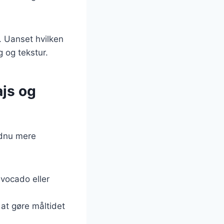
t. Uanset hvilken
 og tekstur.
ajs og
ndnu mere
avocado eller
r at gøre måltidet