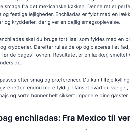
e smage fra det mexicanske køkken. Denne ret er perfek
g festlige lejligheder. Enchiladas er fyldt med en lækk
r og krydderier, der giver en dejlig smagsoplevelse.
 enchiladas skal du bruge tortillas, som fyldes med en b
 og krydderier. Derefter rulles de op og placeres i et fa
 før de bages i ovnen. Resultatet er en lækker, smeltet 
inderside.
lpasses efter smag og præferencer. Du kan tilføje kylling
 gøre retten endnu mere fyldig. Uanset hvad du vælger, 
ajs og sorte bønner helt sikkert imponere dine gæster.
bag enchiladas: Fra Mexico til ve