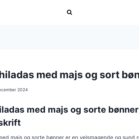
hiladas med majs og sort bø
december 2024
iladas med majs og sorte bønner
krift
med majs og sorte bønner er en velsmagende og sund re