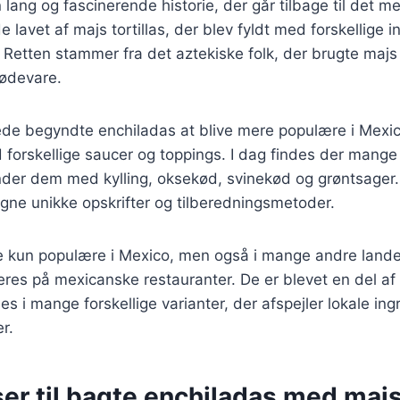
 lang og fascinerende historie, der går tilbage til det 
e lavet af majs tortillas, der blev fyldt med forskellige 
p. Retten stammer fra det aztekiske folk, der brugte maj
ødevare.
ede begyndte enchiladas at blive mere populære i Mexic
 forskellige saucer og toppings. I dag findes der mange 
der dem med kylling, oksekød, svinekød og grøntsager. 
gne unikke opskrifter og tilberedningsmetoder.
ke kun populære i Mexico, men også i mange andre land
eres på mexicanske restauranter. De er blevet en del af
es i mange forskellige varianter, der afspejler lokale in
r.
er til bagte enchiladas med majs