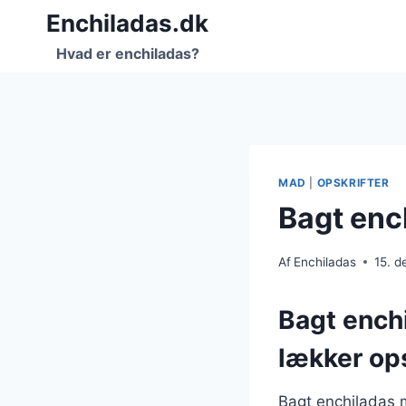
Fortsæt
Enchiladas.dk
til
Hvad er enchiladas?
indhold
MAD
|
OPSKRIFTER
Bagt enc
Af
Enchiladas
15. 
Bagt ench
lækker ops
Bagt enchiladas 