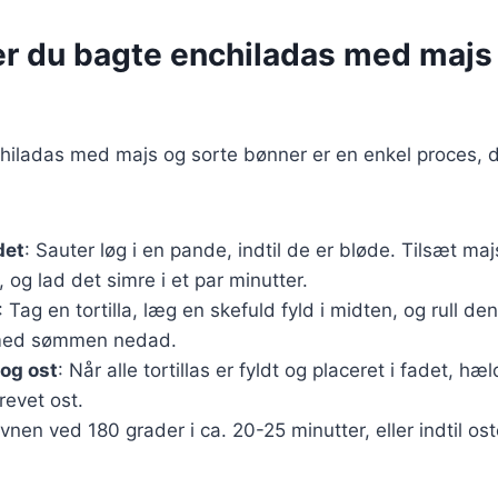
er du bagte enchiladas med majs
hiladas med majs og sorte bønner er en enkel proces, d
det
: Sauter løg i en pande, indtil de er bløde. Tilsæt ma
, og lad det simre i et par minutter.
: Tag en tortilla, læg en skefuld fyld i midten, og rull de
med sømmen nedad.
 og ost
: Når alle tortillas er fyldt og placeret i fadet, h
revet ost.
ovnen ved 180 grader i ca. 20-25 minutter, eller indtil os