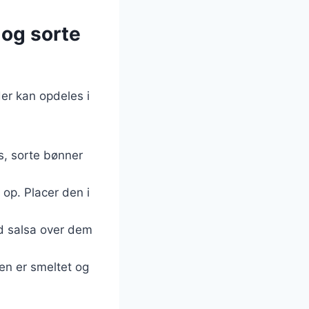
 og sorte
er kan opdeles i
js, sorte bønner
n op. Placer den i
æld salsa over dem
ten er smeltet og