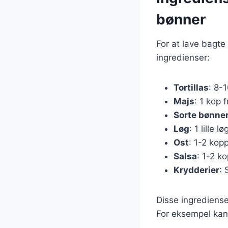
bønner
For at lave bagt
ingredienser:
Tortillas
: 8-
Majs
: 1 kop 
Sorte bønne
Løg
: 1 lille 
Ost
: 1-2 kop
Salsa
: 1-2 k
Krydderier
: 
Disse ingrediense
For eksempel kan 