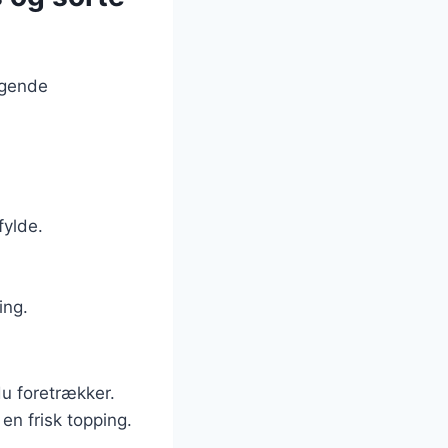
lgende
fylde.
ing.
du foretrækker.
en frisk topping.