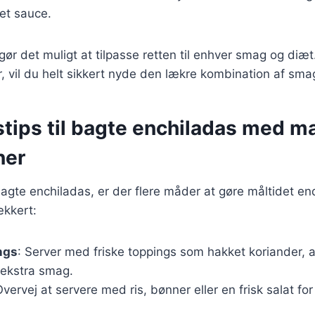
et sauce.
 gør det muligt at tilpasse retten til enhver smag og diæ
, vil du helt sikkert nyde den lækre kombination af smag
tips til bagte enchiladas med m
ner
agte enchiladas, er der flere måder at gøre måltidet e
kkert:
ngs
: Server med friske toppings som hakket koriander, 
 ekstra smag.
Overvej at servere med ris, bønner eller en frisk salat fo