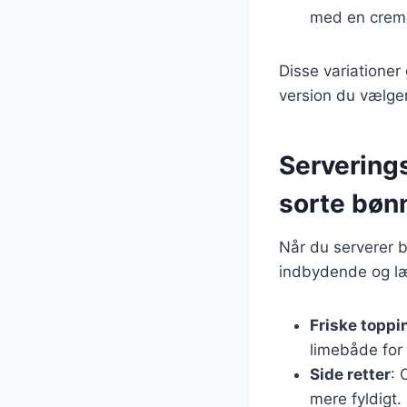
med en crem
Disse variationer
version du vælger
Serverings
sorte bøn
Når du serverer b
indbydende og læ
Friske toppi
limebåde for
Side retter
: 
mere fyldigt.