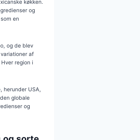
mexicanske køkken.
ingredienser og
s som en
o, og de blev
variationer af
Hver region i
e, herunder USA,
 den globale
gredienser og
 og sorte