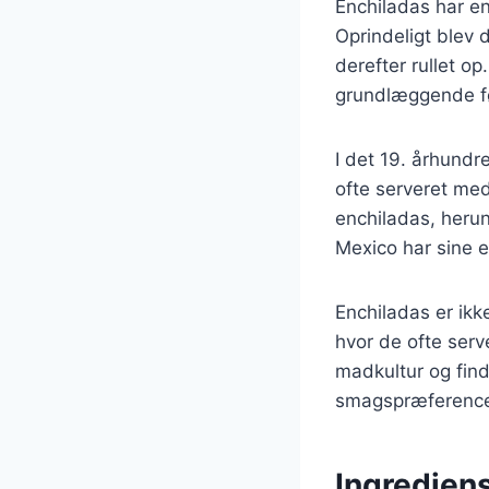
Enchiladas har en
Oprindeligt blev d
derefter rullet o
grundlæggende f
I det 19. århundr
ofte serveret med
enchiladas, herun
Mexico har sine e
Enchiladas er ik
hvor de ofte serv
madkultur og find
smagspræference
Ingrediens