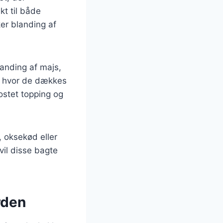
t til både
er blanding af
landing af majs,
d, hvor de dækkes
ostet topping og
, oksekød eller
vil disse bagte
rden