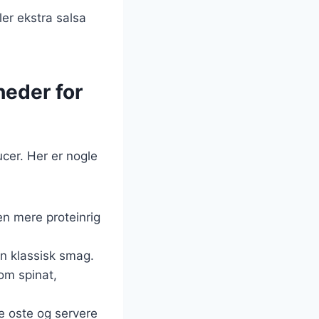
er ekstra salsa
heder for
ucer. Her er nogle
 en mere proteinrig
en klassisk smag.
om spinat,
e oste og servere