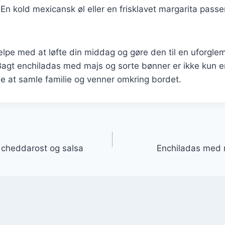
 En kold mexicansk øl eller en frisklavet margarita passer
ælpe med at løfte din middag og gøre den til en uforgle
Bagt enchiladas med majs og sorte bønner er ikke kun e
e at samle familie og venner omkring bordet.
gation
 cheddarost og salsa
Enchiladas med r