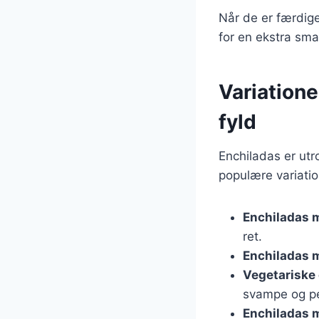
Når de er færdig
for en ekstra sm
Variatione
fyld
Enchiladas er utro
populære variatio
Enchiladas m
ret.
Enchiladas 
Vegetariske
svampe og pe
Enchiladas 