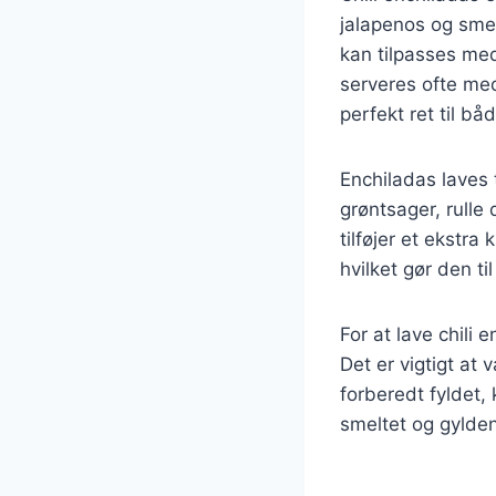
jalapenos og smel
kan tilpasses med
serveres ofte med
perfekt ret til bå
Enchiladas laves 
grøntsager, rull
tilføjer et ekstr
hvilket gør den t
For at lave chili
Det er vigtigt at
forberedt fyldet,
smeltet og gylden