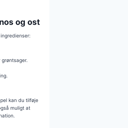
enos og ost
 ingredienser:
r grøntsager.
ing.
el kan du tilføje
også muligt at
nation.