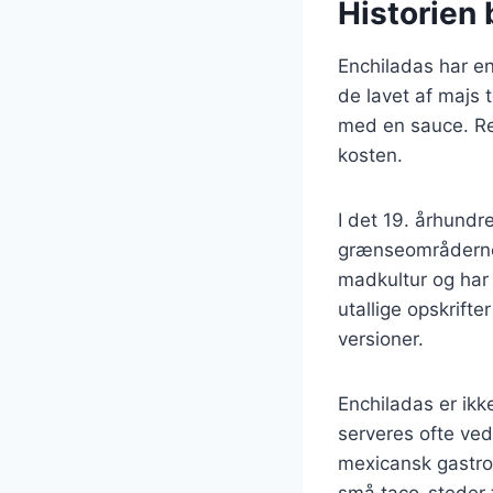
Historien 
Enchiladas har en 
de lavet af majs t
med en sauce. Ret
kosten.
I det 19. århundr
grænseområderne 
madkultur og har s
utallige opskrifte
versioner.
Enchiladas er ikk
serveres ofte ved 
mexicansk gastro
små taco-steder ti