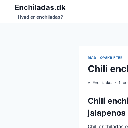
Fortsæt
Enchiladas.dk
til
Hvad er enchiladas?
indhold
MAD
|
OPSKRIFTER
Chili en
Af
Enchiladas
4. d
Chili enc
jalapenos
Chili enchiladas 