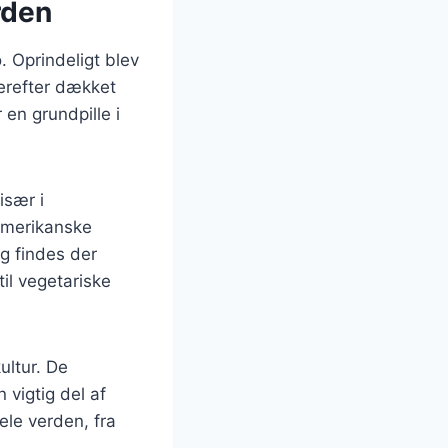
rden
. Oprindeligt blev
derefter dækket
en grundpille i
især i
amerikanske
ag findes der
til vegetariske
ultur. De
 vigtig del af
le verden, fra