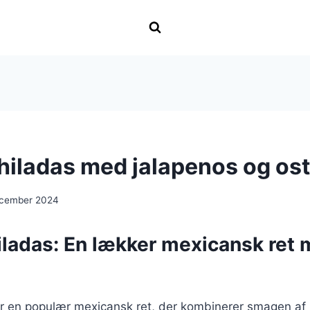
chiladas med jalapenos og ost
ecember 2024
hiladas: En lækker mexicansk ret
er en populær mexicansk ret, der kombinerer smagen af k