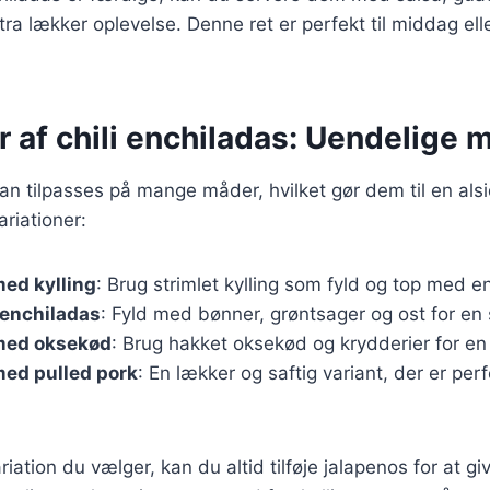
stra lækker oplevelse. Denne ret er perfekt til middag ell
r af chili enchiladas: Uendelige 
kan tilpasses på mange måder, hvilket gør dem til en alsi
riationer:
ed kylling
: Brug strimlet kylling som fyld og top med 
 enchiladas
: Fyld med bønner, grøntsager og ost for en
med oksekød
: Brug hakket oksekød og krydderier for en
med pulled pork
: En lækker og saftig variant, der er perfe
iation du vælger, kan du altid tilføje jalapenos for at gi