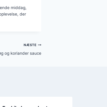
llende middag,
oplevelse, der
NÆSTE
øg og koriander sauce