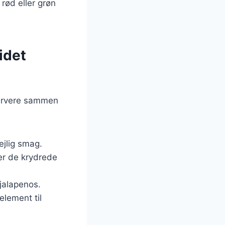
rød eller grøn
idet
 servere sammen
dejlig smag.
r de krydrede
jalapenos.
element til