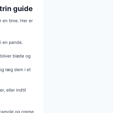
trin guide
r en time. Her er
 i en pande.
 bliver bløde og
 og læg dem i et
, eller indtil
acamole og creme