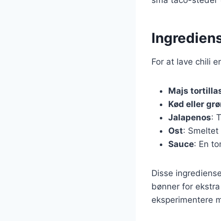
Ingrediens
For at lave chili
Majs tortilla
Kød eller gr
Jalapenos
: 
Ost
: Smeltet
Sauce
: En to
Disse ingrediense
bønner for ekstra
eksperimentere me