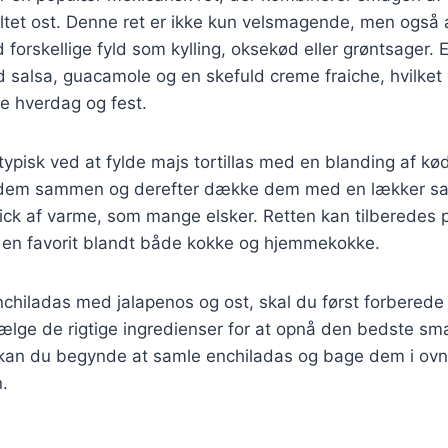
tet ost. Denne ret er ikke kun velsmagende, men også a
 forskellige fyld som kylling, oksekød eller grøntsager. 
 salsa, guacamole og en skefuld creme fraiche, hvilket 
de hverdag og fest.
typisk ved at fylde majs tortillas med en blanding af kød
e dem sammen og derefter dække dem med en lækker sa
a kick af varme, som mange elsker. Retten kan tilberede
il en favorit blandt både kokke og hjemmekokke.
 enchiladas med jalapenos og ost, skal du først forberede
 vælge de rigtige ingredienser for at opnå den bedste sm
 kan du begynde at samle enchiladas og bage dem i ovne
.