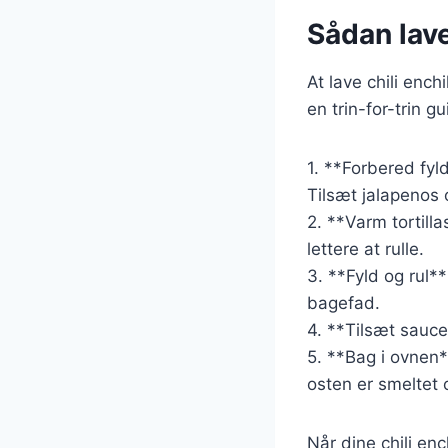
Sådan lave
At lave chili ench
en trin-for-trin g
1. **Forbered fyl
Tilsæt jalapenos 
2. **Varm tortilla
lettere at rulle.
3. **Fyld og rul*
bagefad.
4. **Tilsæt sauc
5. **Bag i ovnen**
osten er smeltet 
Når dine chili e