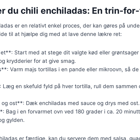
r du chili enchiladas: En trin-for-
iladas er en relativt enkel proces, der kan gøres på unde
uide til at hjælpe dig med at lave denne lækre ret:
det**: Start med at stege dit valgte kød eller grøntsager
og krydderier for at give smag.
s**: Varm majs tortillas i en pande eller mikroovn, så de
*: Læg en skefuld fyld på hver tortilla, rull dem sammen
e og ost**: Dæk enchiladas med sauce og drys med ost.
: Bag i en forvarmet ovn ved 180 grader i ca. 20 minutter
og gylden.
nchiladas er færdige, kan du servere dem med salsa, gu