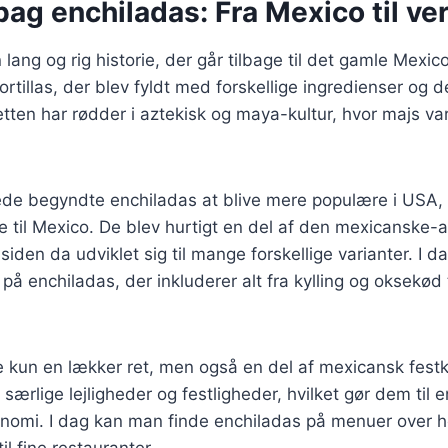
bag enchiladas: Fra Mexico til ve
lang og rig historie, der går tilbage til det gamle Mexico
ortillas, der blev fyldt med forskellige ingredienser og 
ten har rødder i aztekisk og maya-kultur, hvor majs var 
ede begyndte enchiladas at blive mere populære i USA, 
til Mexico. De blev hurtigt en del af den mexicanske-
iden da udviklet sig til mange forskellige varianter. I d
r på enchiladas, der inkluderer alt fra kylling og oksekød 
e kun en lækker ret, men også en del af mexicansk festk
særlige lejligheder og festligheder, hvilket gør dem til en
nomi. I dag kan man finde enchiladas på menuer over he
l fine restauranter.