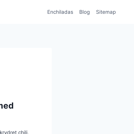
Enchiladas
Blog
Sitemap
 med
rydret chili,