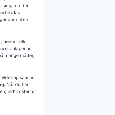
lsidig, da den
Enchiladas
gør dem til en
, bønner eller
uce. Jalapenos
s på mange måder,
 fyldet og saucen.
ag. Når du har
n, indtil osten er