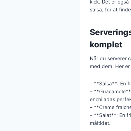
kick. Det er også
salsa, for at find
Serverings
komplet
Når du serverer c
med dem. Her er n
– **Salsa**: En fr
– **Guacamole**
enchiladas perfek
– **Creme fraiche
– **Salat**: En f
måltidet.