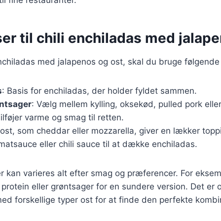
er til chili enchiladas med jalap
 enchiladas med jalapenos og ost, skal du bruge følgende
s
: Basis for enchiladas, der holder fyldet sammen.
øntsager
: Vælg mellem kylling, oksekød, pulled pork elle
Tilføjer varme og smag til retten.
 ost, som cheddar eller mozzarella, giver en lækker topp
matsauce eller chili sauce til at dække enchiladas.
r kan varieres alt efter smag og præferencer. For eksemp
 protein eller grøntsager for en sundere version. Det er 
d forskellige typer ost for at finde den perfekte kombi