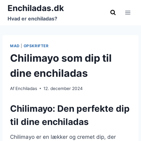
Fortsæt
Enchiladas.dk
til
Hvad er enchiladas?
indhold
MAD
|
OPSKRIFTER
Chilimayo som dip til
dine enchiladas
Af
Enchiladas
12. december 2024
Chilimayo: Den perfekte dip
til dine enchiladas
Chilimayo er en lækker og cremet dip, der