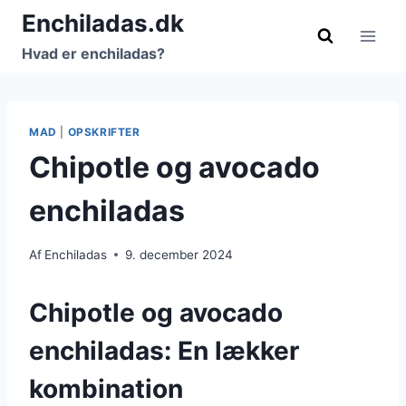
Fortsæt
Enchiladas.dk
til
Hvad er enchiladas?
indhold
MAD
|
OPSKRIFTER
Chipotle og avocado
enchiladas
Af
Enchiladas
9. december 2024
Chipotle og avocado
enchiladas: En lækker
kombination