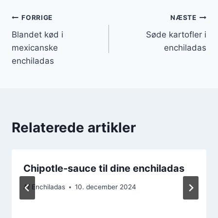
Indlægsnavigation
FORRIGE
NÆSTE
Blandet kød i
Søde kartofler i
mexicanske
enchiladas
enchiladas
Relaterede artikler
Chipotle-sauce til dine enchiladas
Af
Enchiladas
10. december 2024