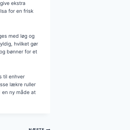
 give ekstra
a for en frisk
ges med løg og
yldig, hvilket gør
 og bønner for et
 til enhver
sse lækre ruller
id en ny måde at
NÆSTE