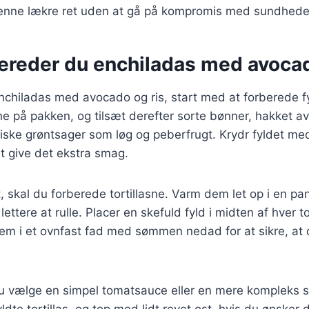
enne lækre ret uden at gå på kompromis med sundhede
bereder du enchiladas med avocad
enchiladas med avocado og ris, start med at forberede f
ne på pakken, og tilsæt derefter sorte bønner, hakket a
riske grøntsager som løg og peberfrugt. Krydr fyldet med
 at give det ekstra smag.
t, skal du forberede tortillasne. Varm dem let op i en pa
lettere at rulle. Placer en skefuld fyld i midten af hver to
em i et ovnfast fad med sømmen nedad for at sikre, at 
u vælge en simpel tomatsauce eller en mere kompleks 
ldte tortillas, og top med lidt revet ost, hvis du ønsker 