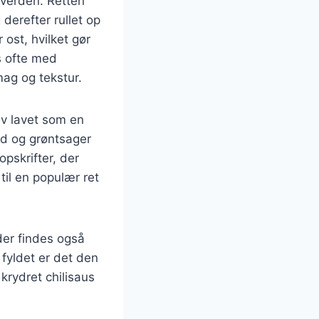
 verden. Retten
 derefter rullet op
ost, hvilket gør
s ofte med
mag og tekstur.
ev lavet som en
ød og grøntsager
pskrifter, der
til en populær ret
der findes også
fyldet er det den
krydret chilisaus