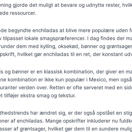
ing gjorde det muligt at bevare og udnytte rester, hvilke
de ressourcer.
ede begyndte enchiladas at blive mere populære uden fo
 tilpasset lokale smagspræferencer. I dag findes der m
erunder dem med kylling, oksekød, bønner og grøntsager
skrift, hvilket gør enchiladas til en ret, der konstant udv
is og bønner er en klassisk kombination, der giver en 
ne kombination er ikke kun populær i Mexico, men ogs
ranter verden over. Retten er ofte serveret med en sid
 tilføjer ekstra smag og tekstur.
dhedstrends har ændret sig, er der også opstået en sti
oner af enchiladas. Mange opskrifter inkluderer nu fuldko
ser af grøntsager, hvilket gør dem til en sundere muli