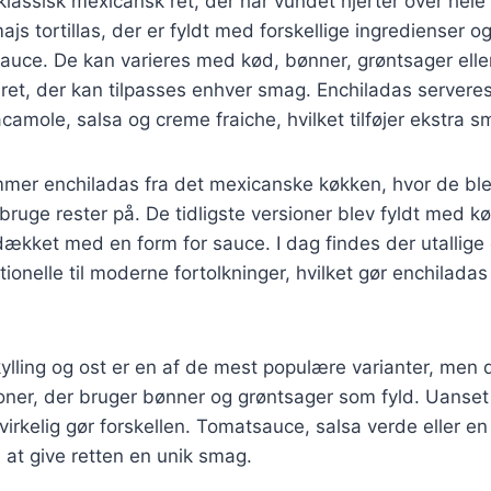
klassisk mexicansk ret, der har vundet hjerter over hele
ajs tortillas, der er fyldt med forskellige ingredienser og
ce. De kan varieres med kød, bønner, grøntsager eller 
g ret, der kan tilpasses enhver smag. Enchiladas servere
amole, salsa og creme fraiche, hvilket tilføjer ekstra s
ammer enchiladas fra det mexicanske køkken, hvor de bl
bruge rester på. De tidligste versioner blev fyldt med k
dækket med en form for sauce. I dag findes der utallige o
ionelle til moderne fortolkninger, hvilket gør enchiladas 
lling og ost er en af de mest populære varianter, men 
oner, der bruger bønner og grøntsager som fyld. Uanset 
virkelig gør forskellen. Tomatsauce, salsa verde eller en 
l at give retten en unik smag.