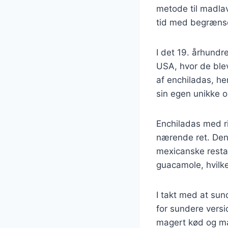
metode til madlavn
tid med begrænse
I det 19. århundr
USA, hvor de blev
af enchiladas, h
sin egen unikke op
Enchiladas med r
nærende ret. Den
mexicanske restau
guacamole, hvilket
I takt med at sun
for sundere versi
magert kød og mas