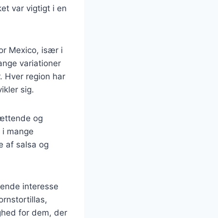
t var vigtigt i en
r Mexico, især i
ange variationer
. Hver region har
ikler sig.
mættende og
å i mange
e af salsa og
gende interesse
rnstortillas,
ghed for dem, der