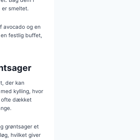
 er smeltet.
af avocado og en
en festlig buffet,
øntsager
et, der kan
med kylling, hvor
r ofte dækket
ange.
g grøntsager et
øg, hvilket giver