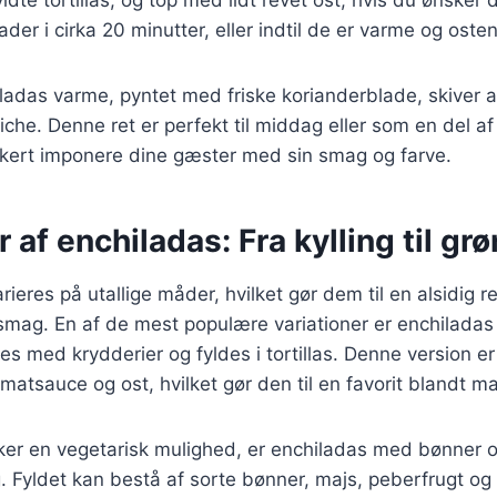
er i cirka 20 minutter, eller indtil de er varme og osten
ladas varme, pyntet med friske korianderblade, skiver 
che. Denne ret er perfekt til middag eller som en del af 
ikkert imponere dine gæster med sin smag og farve.
r af enchiladas: Fra kylling til gr
ieres på utallige måder, hvilket gør dem til en alsidig r
smag. En af de mest populære variationer er enchiladas 
es med krydderier og fyldes i tortillas. Denne version e
atsauce og ost, hvilket gør den til en favorit blandt m
ker en vegetarisk mulighed, er enchiladas med bønner o
 Fyldet kan bestå af sorte bønner, majs, peberfrugt og l