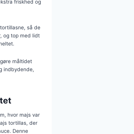
ekstra friskhed og
tortillasne, så de
, og top med lidt
meltet.
 gøre måltidet
og indbydende,
tet
um, hvor majs var
js tortillas, der
sauce. Denne