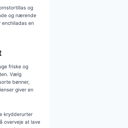
rnstortillas og
ende og nærende
r enchiladas en
t
uge friske og
tten. Vælg
 sorte bønner,
ienser giver en
e krydderurter
å overveje at lave