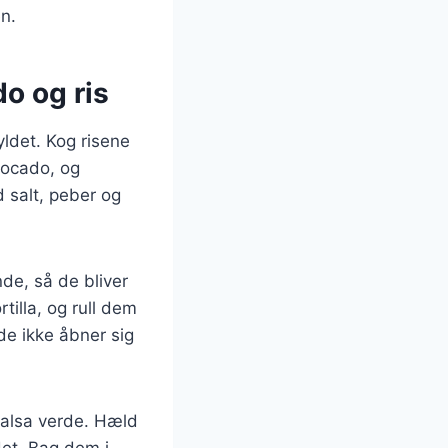
n.
o og ris
yldet. Kog risene
vocado, og
 salt, peber og
nde, så de bliver
rtilla, og rull dem
de ikke åbner sig
salsa verde. Hæld
det. Bag dem i