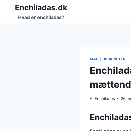
Fortsæt
Enchiladas.dk
til
Hvad er enchiladas?
indhold
MAD
|
OPSKRIFTER
Enchilad
mættende
Af
Enchiladas
26. 
Enchilada