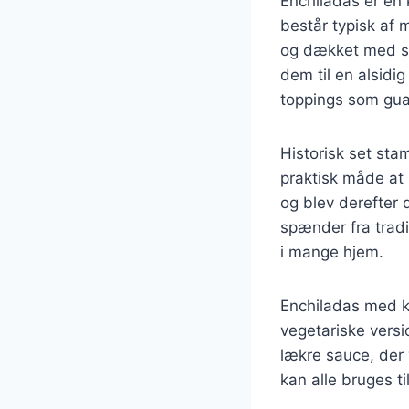
Enchiladas er en 
består typisk af m
og dækket med sau
dem til en alsidi
toppings som guac
Historisk set st
praktisk måde at 
og blev derefter 
spænder fra tradit
i mange hjem.
Enchiladas med ky
vegetariske versi
lækre sauce, der 
kan alle bruges ti