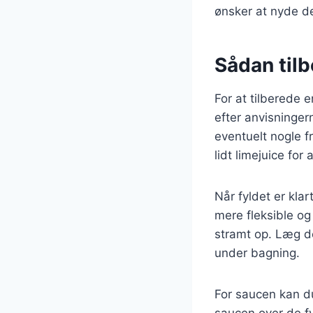
ønsker at nyde d
Sådan til
For at tilberede 
efter anvisninger
eventuelt nogle f
lidt limejuice for
Når fyldet er klar
mere fleksible og 
stramt op. Læg d
under bagning.
For saucen kan d
saucen over de fy