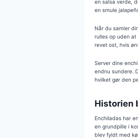
en salsa verde, de
en smule jalapeño
Når du samler dine
rulles op uden at
revet ost, hvis ø
Server dine enchi
endnu sundere. D
hvilket gør den p
Historien 
Enchiladas har en
en grundpille i ko
blev fyldt med k