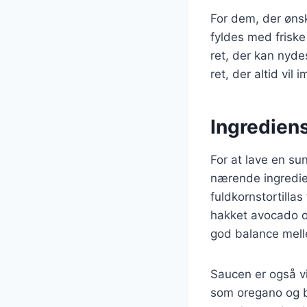
For dem, der ønsk
fyldes med frisk
ret, der kan nyd
ret, der altid vil 
Ingrediens
For at lave en su
nærende ingredien
fuldkornstortillas
hakket avocado og
god balance melle
Saucen er også v
som oregano og ba