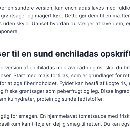
er en sundere version, kan enchiladas laves med fuldko
e grøntsager og magert kød. Dette gør dem til en mætt
es uden skyld. Uanset hvordan du vælger at lave dem, e
imponere.
er til en sund enchiladas opskrif
nd version af enchiladas med avocado og ris, skal du br
ser. Start med majs tortillas, som er grundlaget for re
 for at øge fiberindholdet. Fyldet kan bestå af kogte ris,
 friske grøntsager som peberfrugt og løg. Disse ingred
m kulhydrater, protein og sunde fedtstoffer.
igtig for smagen. En hjemmelavet tomatsauce med frisk
silikum kan tilføje en dejlig smag til retten. Du kan ogs