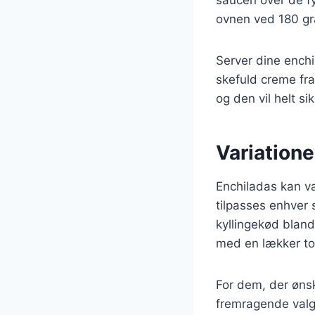
ovnen ved 180 grad
Server dine enchi
skefuld creme frai
og den vil helt s
Variatione
Enchiladas kan var
tilpasses enhver 
kyllingekød bland
med en lækker tom
For dem, der øns
fremragende valg.