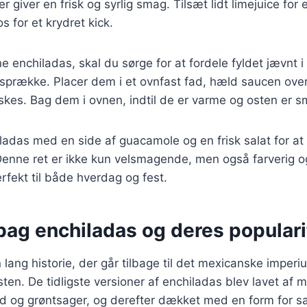
r giver en frisk og syrlig smag. Tilsæt lidt limejuice for 
s for et krydret kick.
 enchiladas, skal du sørge for at fordele fyldet jævnt i 
 sprække. Placer dem i et ovnfast fad, hæld saucen over
nskes. Bag dem i ovnen, indtil de er varme og osten er s
ladas med en side af guacamole og en frisk salat for at
enne ret er ikke kun velsmagende, men også farverig 
erfekt til både hverdag og fest.
bag enchiladas og deres populari
 lang historie, der går tilbage til det mexicanske imperi
sten. De tidligste versioner af enchiladas blev lavet af ma
ød og grøntsager, og derefter dækket med en form for 