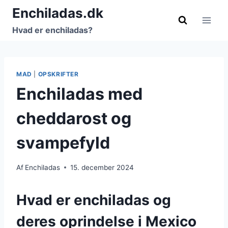
Fortsæt
Enchiladas.dk
til
Hvad er enchiladas?
indhold
MAD
|
OPSKRIFTER
Enchiladas med
cheddarost og
svampefyld
Af
Enchiladas
15. december 2024
Hvad er enchiladas og
deres oprindelse i Mexico