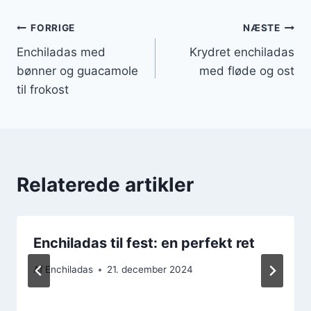
Indlægsnavigation
FORRIGE
NÆSTE
Enchiladas med
Krydret enchiladas
bønner og guacamole
med fløde og ost
til frokost
Relaterede artikler
Enchiladas til fest: en perfekt ret
Af
Enchiladas
21. december 2024