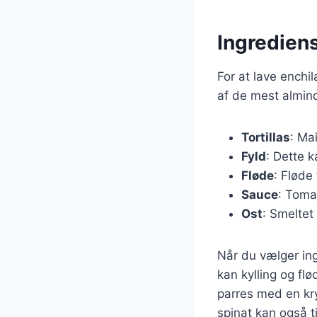
Ingrediens
For at lave enchi
af de mest almind
Tortillas
: Ma
Fyld
: Dette k
Fløde
: Fløde 
Sauce
: Toma
Ost
: Smeltet
Når du vælger ing
kan kylling og fl
parres med en kr
spinat kan også ti