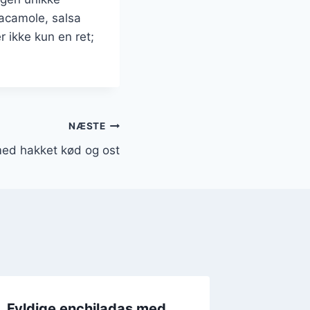
uacamole, salsa
 ikke kun en ret;
NÆSTE
med hakket kød og ost
Fyldige enchiladas med
Enchila