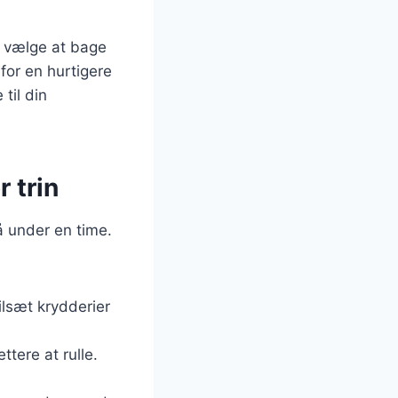
n vælge at bage
for en hurtigere
til din
 trin
å under en time.
tilsæt krydderier
ttere at rulle.