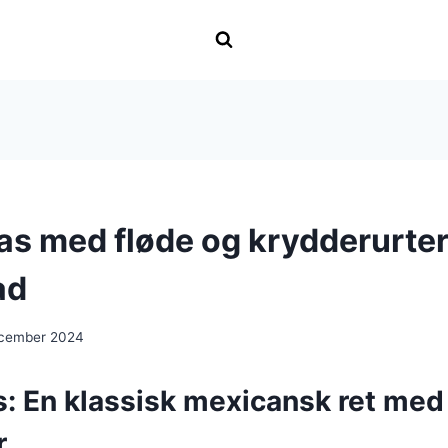
as med fløde og krydderurter 
ad
ecember 2024
s: En klassisk mexicansk ret me
r