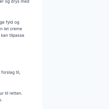
over og drys med
ge fyld og
en let creme
 kan tilpasse
orslag til,
r til retten.
s.