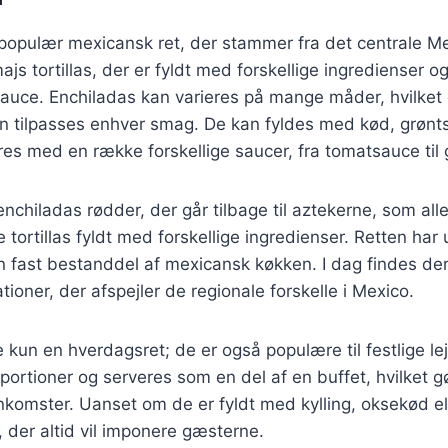
populær mexicansk ret, der stammer fra det centrale Me
ajs tortillas, der er fyldt med forskellige ingredienser og
uce. Enchiladas kan varieres på mange måder, hvilket 
kan tilpasses enhver smag. De kan fyldes med kød, grønt
eres med en række forskellige saucer, fra tomatsauce til 
enchiladas rødder, der går tilbage til aztekerne, som alle
tortillas fyldt med forskellige ingredienser. Retten har 
en fast bestanddel af mexicansk køkken. I dag findes der
ationer, der afspejler de regionale forskelle i Mexico.
e kun en hverdagsret; de er også populære til festlige le
 portioner og serveres som en del af en buffet, hvilket gø
omster. Uanset om de er fyldt med kylling, oksekød ell
, der altid vil imponere gæsterne.