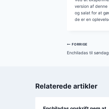
version af denne 
og salat for at g
de er en oplevels
Indlægsnavi
FORRIGE
Enchiladas til sønd
Relaterede artikler
med
Enchiladas opskrift nem at