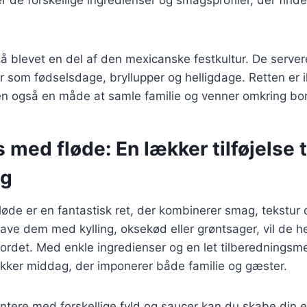
å blevet en del af den mexicanske festkultur. De server
er som fødselsdage, bryllupper og helligdage. Retten er 
 også en måde at samle familie og venner omkring bor
 med fløde: En lækker tilføjelse t
ng
øde er en fantastisk ret, der kombinerer smag, tekstur 
ave dem med kylling, oksekød eller grøntsager, vil de hel
ordet. Med enkle ingredienser og en let tilberednings
ækker middag, der imponerer både familie og gæster.
ntere med forskellige fyld og saucer kan du skabe din 