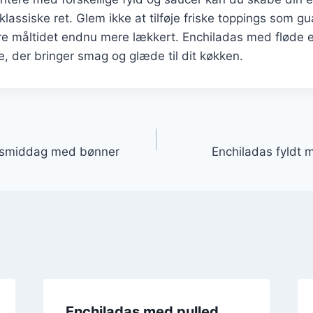
klassiske ret. Glem ikke at tilføje friske toppings som g
øre måltidet endnu mere lækkert. Enchiladas med fløde er
e, der bringer smag og glæde til dit køkken.
gation
agsmiddag med bønner
Enchiladas fyldt 
Enchiladas med pulled