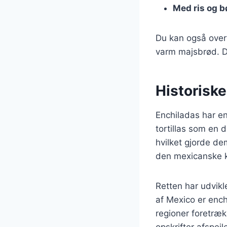
Med ris og 
Du kan også overv
varm majsbrød. De
Historiske
Enchiladas har en 
tortillas som en d
hvilket gjorde de
den mexicanske ku
Retten har udvikl
af Mexico er enc
regioner foretræk
opskrifter afspejl