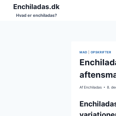
Fortsæt
Enchiladas.dk
til
Hvad er enchiladas?
indhold
MAD
|
OPSKRIFTER
Enchilad
aftensm
Af
Enchiladas
8. d
Enchilada
variatione