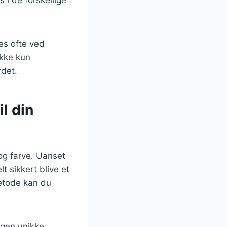
es ofte ved
ikke kun
det.
il din
og farve. Uanset
t sikkert blive et
metode kan du
egen unikke