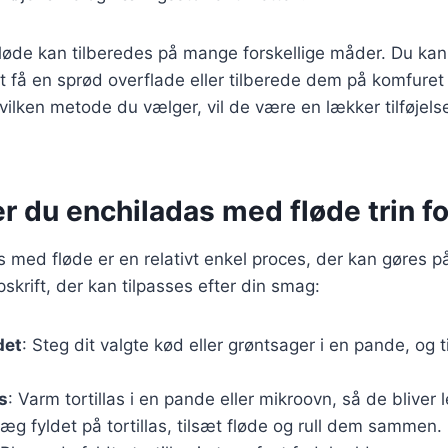
løde kan tilberedes på mange forskellige måder. Du ka
t få en sprød overflade eller tilberede dem på komfuret 
ilken metode du vælger, vil de være en lækker tilføjelse 
r du enchiladas med fløde trin for
s med fløde er en relativt enkel proces, der kan gøres p
skrift, der kan tilpasses efter din smag:
det
: Steg dit valgte kød eller grøntsager i en pande, og 
s
: Varm tortillas i en pande eller mikroovn, så de bliver le
Læg fyldet på tortillas, tilsæt fløde og rull dem sammen.