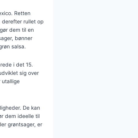
xico. Retten
 derefter rullet op
gør dem til en
sager, bønner
grøn salsa.
rede i det 15.
udviklet sig over
 utallige
jligheder. De kan
r dem ideelle til
er grøntsager, er