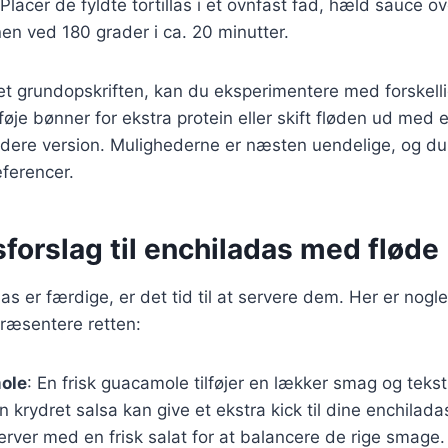
 Placer de fyldte tortillas i et ovnfast fad, hæld sauce 
nen ved 180 grader i ca. 20 minutter.
t grundopskriften, kan du eksperimentere med forskelli
lføje bønner for ekstra protein eller skift fløden ud med 
ndere version. Mulighederne er næsten uendelige, og du
æferencer.
forslag til enchiladas med fløde
s er færdige, er det tid til at servere dem. Her er nogle f
ræsentere retten:
ole
: En frisk guacamole tilføjer en lækker smag og tekstu
En krydret salsa kan give et ekstra kick til dine enchilada
erver med en frisk salat for at balancere de rige smage.