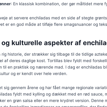
bønner
: En klassisk kombination, der gør måltidet mere 
eje at servere enchiladas med en side af stegte grønts
t er en god måde at tilføje flere smagsnuancer og tekstu
 og kulturelle aspekter af enchil
rig historie, der strækker sig tilbage til de tidlige azte
el af deres daglige kost. Tortillas blev fyldt med forskel
m til en praktisk og nærende mad. I dag er enchiladas bl
ltur og er kendt over hele verden.
et sig gennem årene og har fået mange regionale variatio
hiladas fyldt med kylling og dækket med en rød sauce,
ker en grøn salsa eller en mere krydret version. Denne
er de forskellige ingredienser og smagsprofiler, der finde