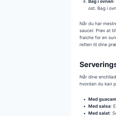
Bag i ovnen
:
ost. Bag i ov
Når du har mestre
saucer. Prøv at ti
fraiche for en su
retten til dine pr
Serverings
Når dine enchilada
hvordan du kan p
Med guacam
Med salsa
: 
Med salat
: S