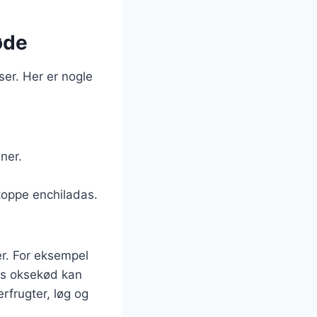
øde
ser. Her er nogle
ner.
 toppe enchiladas.
er. For eksempel
ns oksekød kan
frugter, løg og