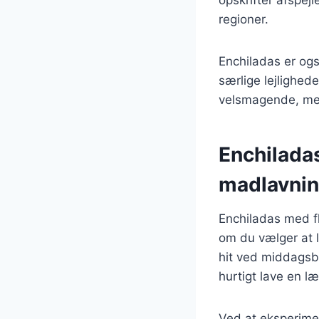
regioner.
Enchiladas er ogs
særlige lejlighed
velsmagende, men
Enchiladas
madlavni
Enchiladas med fl
om du vælger at l
hit ved middagsb
hurtigt lave en l
Ved at eksperime