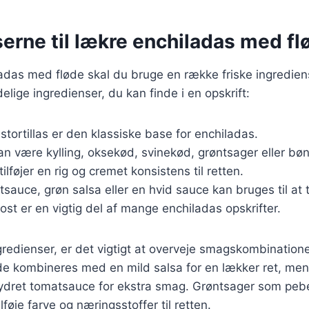
erne til lækre enchiladas med fl
ladas med fløde skal du bruge en række friske ingredien
elige ingredienser, du kan finde i en opskrift:
istortillas er den klassiske base for enchiladas.
an være kylling, oksekød, svinekød, grøntsager eller bøn
tilføjer en rig og cremet konsistens til retten.
tsauce, grøn salsa eller en hvid sauce kan bruges til at
 ost er en vigtig del af mange enchiladas opskrifter.
redienser, er det vigtigt at overveje smagskombination
øde kombineres med en mild salsa for en lækker ret, me
ydret tomatsauce for ekstra smag. Grøntsager som peber
lføje farve og næringsstoffer til retten.