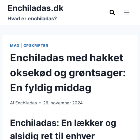
Fortsæt
Enchiladas.dk
til
Hvad er enchiladas?
indhold
MAD
|
OPSKRIFTER
Enchiladas med hakket
oksekød og grøntsager:
En fyldig middag
Af
Enchiladas
26. november 2024
Enchiladas: En lækker og
alsidig ret til enhver