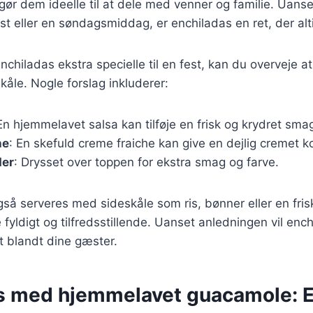
 gør dem ideelle til at dele med venner og familie. Uanse
st eller en søndagsmiddag, er enchiladas en ret, der alt
nchiladas ekstra specielle til en fest, kan du overveje at t
kåle. Nogle forslag inkluderer:
En hjemmelavet salsa kan tilføje en frisk og krydret smag 
he
: En skefuld creme fraiche kan give en dejlig cremet k
der
: Drysset over toppen for ekstra smag og farve.
så serveres med sideskåle som ris, bønner eller en frisk 
fyldigt og tilfredsstillende. Uanset anledningen vil ench
it blandt dine gæster.
s med hjemmelavet guacamole: E