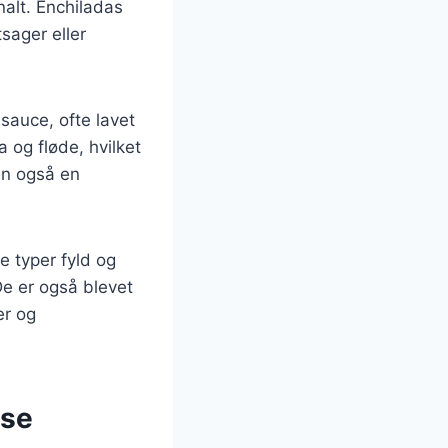
nalt. Enchiladas
sager eller
sauce, ofte lavet
 og fløde, hvilket
en også en
e typer fyld og
De er også blevet
er og
lse