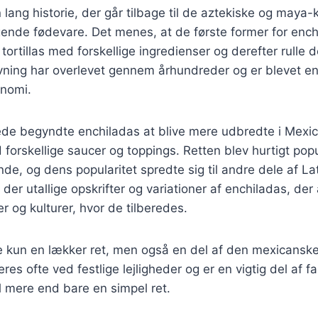
 lang historie, der går tilbage til de aztekiske og maya-k
nde fødevare. Det menes, at de første former for enchi
 tortillas med forskellige ingredienser og derefter rulle
ning har overlevet gennem århundreder og er blevet en 
nomi.
ede begyndte enchiladas at blive mere udbredte i Mexic
 forskellige saucer og toppings. Retten blev hurtigt po
de, og dens popularitet spredte sig til andre dele af L
der utallige opskrifter og variationer af enchiladas, der 
er og kulturer, hvor de tilberedes.
e kun en lækker ret, men også en del af den mexicanske
eres ofte ved festlige lejligheder og er en vigtig del af 
il mere end bare en simpel ret.