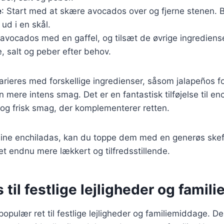
e
: Start med at skære avocados over og fjerne stenen. Br
ud i en skål.
 avocados med en gaffel, og tilsæt de øvrige ingrediens
, salt og peber efter behov.
rieres med forskellige ingredienser, såsom jalapeños f
en mere intens smag. Det er en fantastisk tilføjelse til e
t og frisk smag, der komplementerer retten.
dine enchiladas, kan du toppe dem med en generøs ske
det endnu mere lækkert og tilfredsstillende.
 til festlige lejligheder og fami
opulær ret til festlige lejligheder og familiemiddage. De