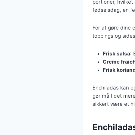
portioner, hvilket
fødselsdag, en fe
For at gøre dine e
toppings og sides
Frisk salsa
: 
Creme fraic
Frisk korian
Enchiladas kan og
gør måltidet mere 
sikkert være et h
Enchilada