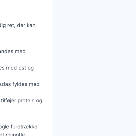
dig ret, der kan
blandes med
res med ost og
ladas fyldes med
ilføjer protein og
ogle foretrækker
t chipotle-