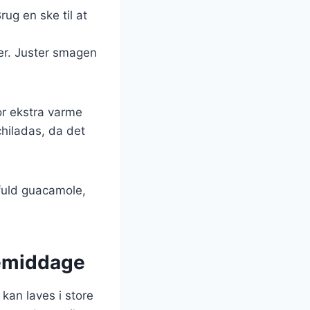
ug en ske til at
er. Juster smagen
or ekstra varme
nchiladas, da det
fuld guacamole,
liemiddage
 kan laves i store