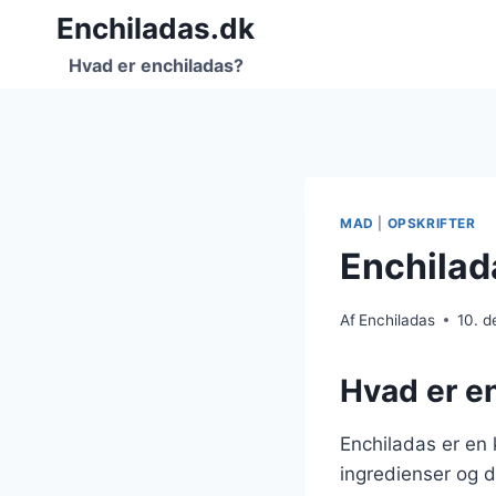
Fortsæt
Enchiladas.dk
til
Hvad er enchiladas?
indhold
MAD
|
OPSKRIFTER
Enchila
Af
Enchiladas
10. 
Hvad er en
Enchiladas er en k
ingredienser og 