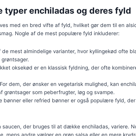
e typer enchiladas og deres fyld
es med en bred vifte af fyld, hvilket gør dem til en alsi
smag. Nogle af de mest populære fyld inkluderer:
f de mest almindelige varianter, hvor kyllingekød ofte 
 grøntsager.
kket oksekød er en klassisk fyldning, der ofte kombine
 For dem, der ønsker en vegetarisk mulighed, kan enchi
af grøntsager som peberfrugter, løg og svampe.
e bønner eller refried bønner er også populære fyld, der t
 saucen, der bruges til at dække enchiladas, variere. N
, mens andre vælger en grøn salsa eller en mere krydre