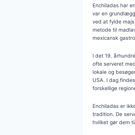
Enchiladas har en
var en grundlægge
ved at fylde majs
metode til madlav
mexicansk gastro
I det 19. århundr
ofte serveret med
lokale og besøgen
USA. I dag findes 
forskellige region
Enchiladas er ikk
tradition. De serv
hvilket gør dem t