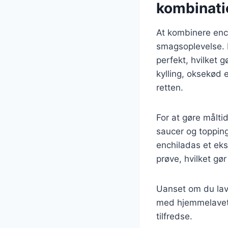
kombinati
At kombinere en
smagsoplevelse. 
perfekt, hvilket g
kylling, oksekød e
retten.
For at gøre målt
saucer og topping
enchiladas et eks
prøve, hvilket gør
Uanset om du lave
med hjemmelavet 
tilfredse.