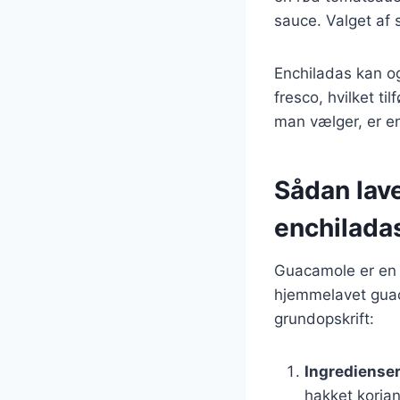
sauce. Valget af
Enchiladas kan og
fresco, hvilket t
man vælger, er en
Sådan lav
enchilada
Guacamole er en k
hjemmelavet guaca
grundopskrift:
Ingrediense
hakket korian