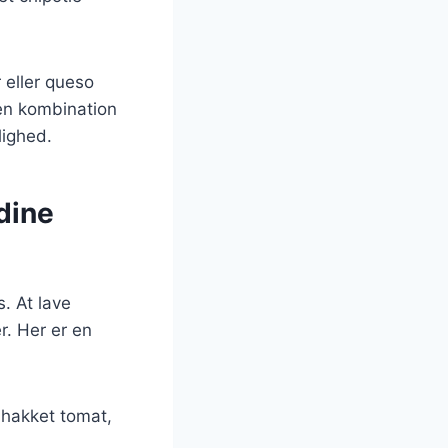
 eller queso
ken kombination
lighed.
dine
. At lave
r. Her er en
 hakket tomat,