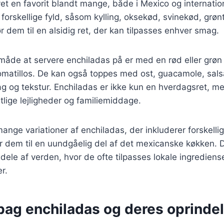
et en favorit blandt mange, både i Mexico og internatio
forskellige fyld, såsom kylling, oksekød, svinekød, grønt
r dem til en alsidig ret, der kan tilpasses enhver smag.
 måde at servere enchiladas på er med en rød eller grøn 
tomatillos. De kan også toppes med ost, guacamole, salsa
mag og tekstur. Enchiladas er ikke kun en hverdagsret, m
stlige lejligheder og familiemiddage.
ange variationer af enchiladas, der inkluderer forskellig
ør dem til en uundgåelig del af det mexicanske køkken. 
dele af verden, hvor de ofte tilpasses lokale ingrediens
r.
 bag enchiladas og deres oprinde