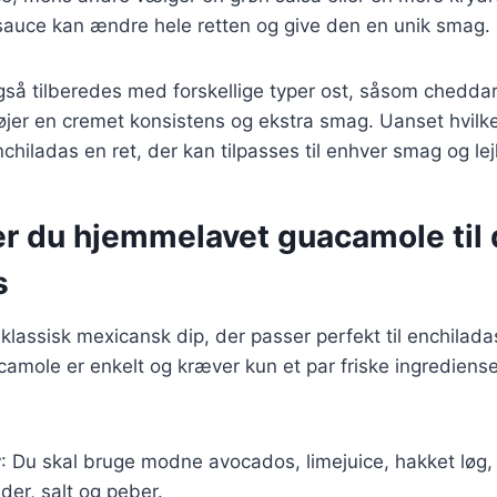
 sauce kan ændre hele retten og give den en unik smag.
så tilberedes med forskellige typer ost, såsom cheddar
ilføjer en cremet konsistens og ekstra smag. Uanset hvil
chiladas en ret, der kan tilpasses til enhver smag og lej
er du hjemmelavet guacamole til 
s
lassisk mexicansk dip, der passer perfekt til enchiladas
mole er enkelt og kræver kun et par friske ingrediense
r
: Du skal bruge modne avocados, limejuice, hakket løg,
der, salt og peber.