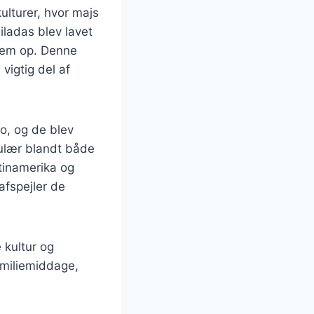
ulturer, hvor majs
ladas blev lavet
 dem op. Denne
vigtig del af
o, og de blev
pulær blandt både
atinamerika og
afspejler de
 kultur og
familiemiddage,