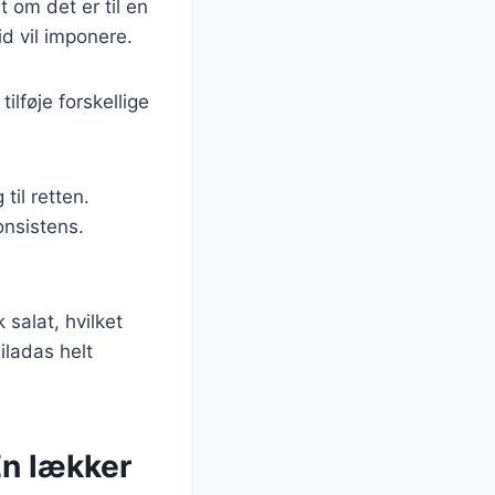
t om det er til en
id vil imponere.
ilføje forskellige
til retten.
onsistens.
salat, hvilket
iladas helt
n lækker