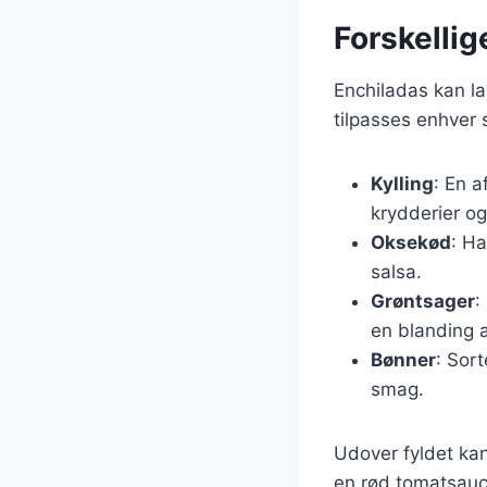
Forskellig
Enchiladas kan lav
tilpasses enhver 
Kylling
: En a
krydderier og
Oksekød
: Ha
salsa.
Grøntsager
:
en blanding 
Bønner
: Sort
smag.
Udover fyldet kan
en rød tomatsauce