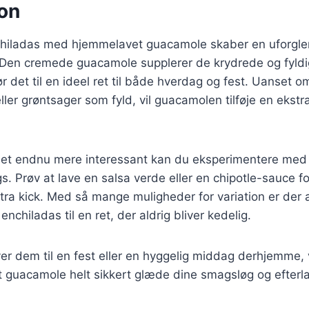
on
chiladas med hjemmelavet guacamole skaber en uforgl
Den cremede guacamole supplerer de krydrede og fyldi
ør det til en ideel ret til både hverdag og fest. Uanset 
ller grøntsager som fyld, vil guacamolen tilføje en ekstr
idet endnu mere interessant kan du eksperimentere med 
s. Prøv at lave en salsa verde eller en chipotle-sauce fo
tra kick. Med så mange muligheder for variation er der a
 enchiladas til en ret, der aldrig bliver kedelig.
r dem til en fest eller en hyggelig middag derhjemme, 
guacamole helt sikkert glæde dine smagsløg og efterl