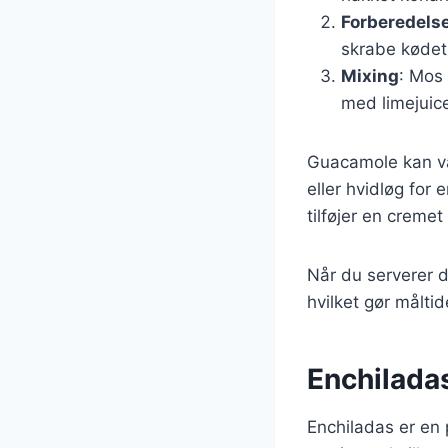
Forberedels
skrabe kødet 
Mixing
: Mos
med limejuice
Guacamole kan va
eller hvidløg for 
tilføjer en creme
Når du serverer 
hvilket gør målti
Enchiladas
Enchiladas er en p