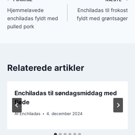
Indlægsnavigation
Hjemmelavede
Enchiladas til frokost
enchiladas fyldt med
fyldt med grøntsager
pulled pork
Relaterede artikler
Enchiladas til søndagsmiddag med
fløde
Af
Enchiladas
4. december 2024