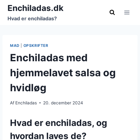
Fortsæt
Enchiladas.dk
til
Hvad er enchiladas?
indhold
MAD
|
OPSKRIFTER
Enchiladas med
hjemmelavet salsa og
hvidløg
Af
Enchiladas
20. december 2024
Hvad er enchiladas, og
hvordan laves de?