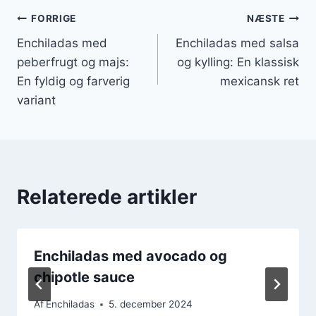
Indlægsnavigation
FORRIGE
NÆSTE
Enchiladas med
Enchiladas med salsa
peberfrugt og majs:
og kylling: En klassisk
En fyldig og farverig
mexicansk ret
variant
Relaterede artikler
Enchiladas med avocado og
chipotle sauce
Af
Enchiladas
5. december 2024