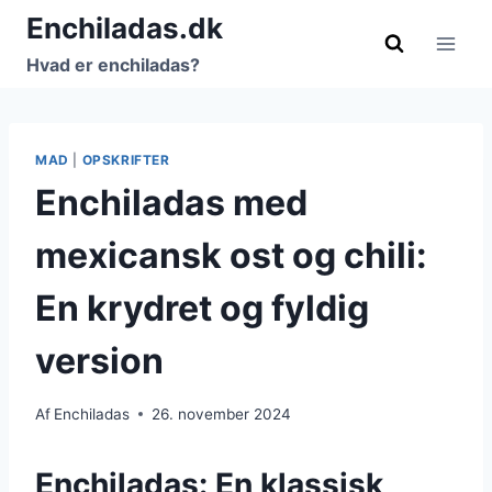
Fortsæt
Enchiladas.dk
til
Hvad er enchiladas?
indhold
MAD
|
OPSKRIFTER
Enchiladas med
mexicansk ost og chili:
En krydret og fyldig
version
Af
Enchiladas
26. november 2024
Enchiladas: En klassisk