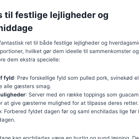
 til festlige lejligheder og
middage
fantastisk ret til både festlige lejligheder og hverdags
e portioner, hvilket gør dem ideelle til sammenkomster og
gøre dem ekstra specielle:
f fyld
: Prøv forskellige fyld som pulled pork, svinekød el
lle alle gæsters smag.
uligheder
: Server med en række toppings som guacamo
for at give gæsterne mulighed for at tilpasse deres retter.
e
: Forbered fyldet dagen før og saml enchiladas lige før 
 dagen.
age kan enchiladas være en hurtig og sund løsning. D