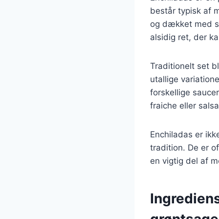
består typisk af m
og dækket med sa
alsidig ret, der 
Traditionelt set 
utallige variatio
forskellige sauce
fraiche eller salsa
Enchiladas er ikk
tradition. De er o
en vigtig del af 
Ingrediens
grøntsage