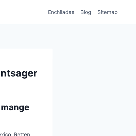
Enchiladas
Blog
Sitemap
øntsager
d mange
xico. Retten