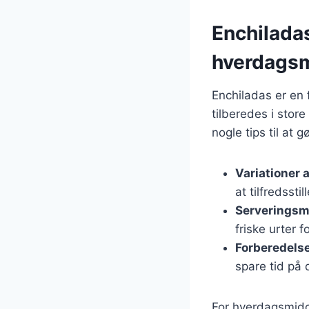
Enchiladas
hverdags
Enchiladas er en 
tilberedes i stor
nogle tips til at 
Variationer a
at tilfredssti
Serveringsm
friske urter 
Forberedels
spare tid på
For hverdagsmidd