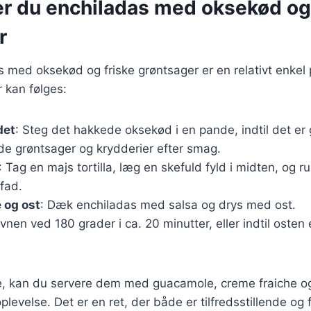
er du enchiladas med oksekød og
r
s med oksekød og friske grøntsager er en relativt enkel 
r kan følges:
det
: Steg det hakkede oksekød i en pande, indtil det e
de grøntsager og krydderier efter smag.
: Tag en majs tortilla, læg en skefuld fyld i midten, og r
fad.
 og ost
: Dæk enchiladas med salsa og drys med ost.
ovnen ved 180 grader i ca. 20 minutter, eller indtil osten
e, kan du servere dem med guacamole, creme fraiche og 
evelse. Det er en ret, der både er tilfredsstillende og f