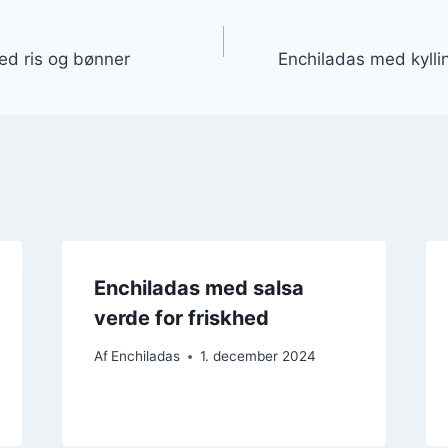
gation
ed ris og bønner
Enchiladas med kylli
Enchiladas med salsa
verde for friskhed
Af
Enchiladas
1. december 2024