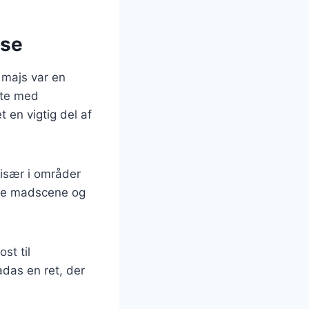
lse
r majs var en
ldte med
 en vigtig del af
 især i områder
ske madscene og
st til
adas en ret, der