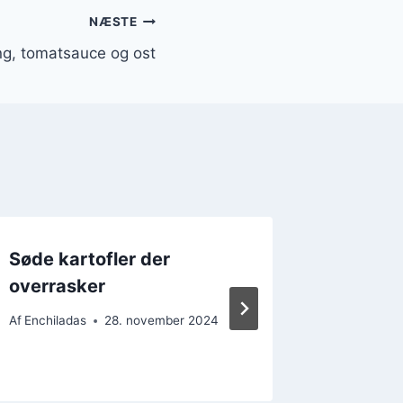
NÆSTE
ng, tomatsauce og ost
Søde kartofler der
Enchil
overrasker
krydder
Af
Enchiladas
28. november 2024
Af
Enchilad