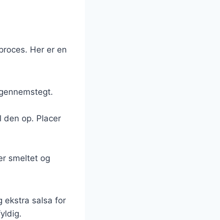
proces. Her er en
r gennemstegt.
ul den op. Placer
 er smeltet og
ekstra salsa for
yldig.