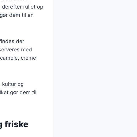
 derefter rullet op
gør dem til en
findes der
 serveres med
uacamole, creme
 kultur og
lket gør dem til
 friske