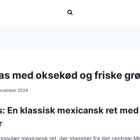
as med oksekød og friske gr
december 2024
s: En klassisk mexicansk ret me
r
populær mexicansk ret, der stammer fra det centrale Me