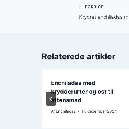
Indlægsnavi
FORRIGE
Krydret enchiladas m
Relaterede artikler
Enchiladas med
krydderurter og ost til
aftensmad
er 2024
Af
Enchiladas
17. december 2024