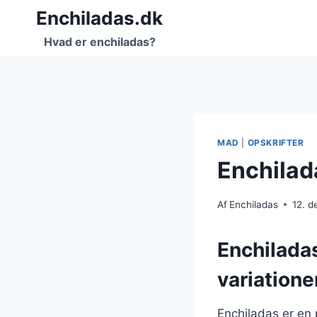
Fortsæt
Enchiladas.dk
til
Hvad er enchiladas?
indhold
MAD
|
OPSKRIFTER
Enchilad
Af
Enchiladas
12. 
Enchilada
variatione
Enchiladas er en 