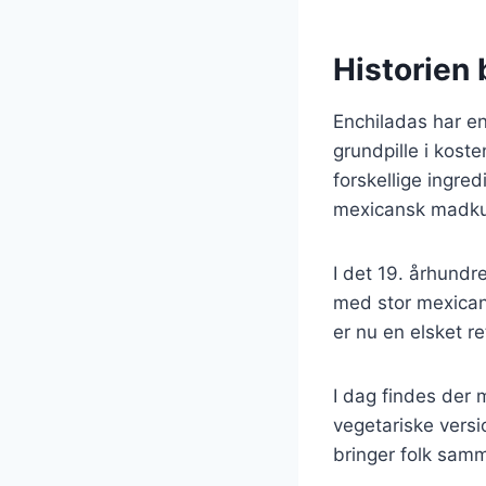
Historien
Enchiladas har en 
grundpille i koste
forskellige ingre
mexicansk madkul
I det 19. århund
med stor mexican
er nu en elsket r
I dag findes der 
vegetariske versi
bringer folk samm