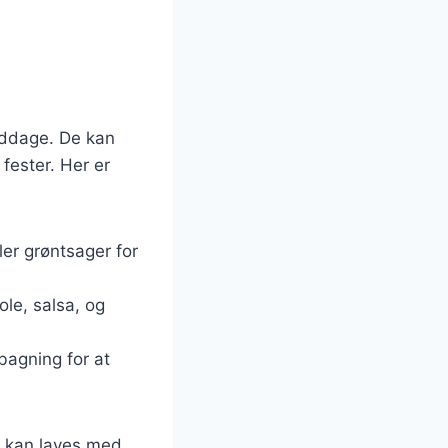
middage. De kan
 fester. Her er
ler grøntsager for
le, salsa, og
bagning for at
e kan laves med