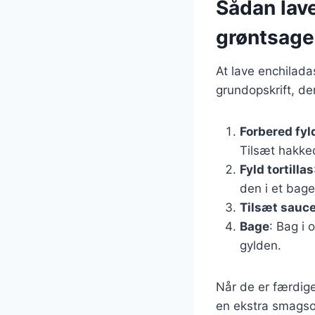
Sådan lav
grøntsage
At lave enchilada
grundopskrift, de
Forbered fyl
Tilsæt hakke
Fyld tortillas
den i et bage
Tilsæt sauce
Bage
: Bag i 
gylden.
Når de er færdig
en ekstra smagsopl