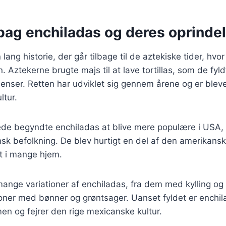
 bag enchiladas og deres oprinde
lang historie, der går tilbage til de aztekiske tider, hvo
n. Aztekerne brugte majs til at lave tortillas, som de fy
dienser. Retten har udviklet sig gennem årene og er blevet
tur.
rede begyndte enchiladas at blive mere populære i USA,
sk befolkning. De blev hurtigt en del af den amerikan
et i mange hjem.
mange variationer af enchiladas, fra dem med kylling og o
oner med bønner og grøntsager. Uanset fyldet er enchil
en og fejrer den rige mexicanske kultur.