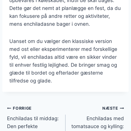
opbevares i køleskabet, indtil de skal bages.
Dette gør det nemt at planlægge en fest, da du
kan fokusere på andre retter og aktiviteter,
mens enchiladasne bager i ovnen.
Uanset om du vælger den klassiske version
med ost eller eksperimenterer med forskellige
fyld, vil enchiladas altid være en sikker vinder
til enhver festlig lejlighed. De bringer smag og
glæde til bordet og efterlader gæsterne
tilfredse og glade.
Indlægsnavigation
FORRIGE
NÆSTE
Enchiladas til middag:
Enchiladas med
Den perfekte
tomatsauce og kylling: