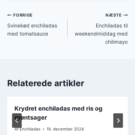
Indlægsnavigation
FORRIGE
NÆSTE
Svinekød enchiladas
Enchiladas til
med tomatsauce
weekendmiddag med
chilimayo
Relaterede artikler
Krydret enchiladas med ris og
grøntsager
Af
Enchiladas
19. december 2024