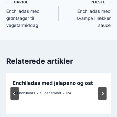
Indlægsnavigation
FORRIGE
NÆSTE
Enchiladas med
Enchiladas med
grøntsager til
svampe i lækker
vegetarmiddag
sauce
Relaterede artikler
Enchiladas med jalapeno og ost
Af
Enchiladas
9. december 2024