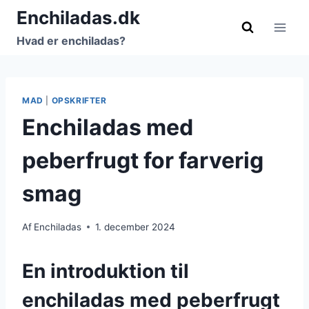
Fortsæt
Enchiladas.dk
til
Hvad er enchiladas?
indhold
MAD
|
OPSKRIFTER
Enchiladas med
peberfrugt for farverig
smag
Af
Enchiladas
1. december 2024
En introduktion til
enchiladas med peberfrugt