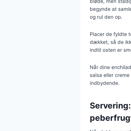
bløde, men stadig 
begynde at samle 
og rul den op.
Placer de fyldte 
dækket, så de ik
indtil osten er sm
Når dine enchila
salsa eller creme
indbydende.
Servering:
peberfrug