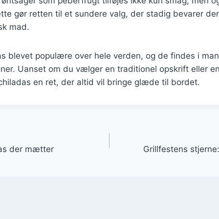
grøntsager som peberfrugt tilføjes ikke kun smag, men o
te gør retten til et sundere valg, der stadig bevarer de
sk mad.
as blevet populære over hele verden, og de findes i man
oner. Uanset om du vælger en traditionel opskrift eller 
chiladas en ret, der altid vil bringe glæde til bordet.
gation
as der mætter
Grillfestens stjern