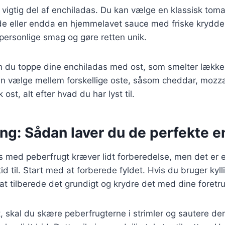
vigtig del af enchiladas. Du kan vælge en klassisk tom
de eller endda en hjemmelavet sauce med friske krydderu
n personlige smag og gøre retten unik.
n du toppe dine enchiladas med ost, som smelter lækker
n vælge mellem forskellige oste, såsom cheddar, mozzar
ost, alt efter hvad du har lyst til.
ng: Sådan laver du de perfekte e
s med peberfrugt kræver lidt forberedelse, men det er e
id til. Start med at forberede fyldet. Hvis du bruger kyll
 at tilberede det grundigt og krydre det med dine foretr
t, skal du skære peberfrugterne i strimler og sautere dem