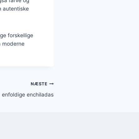
gså farve og
n autentiske
ge forskellige
en moderne
NÆSTE
e: enfoldige enchiladas