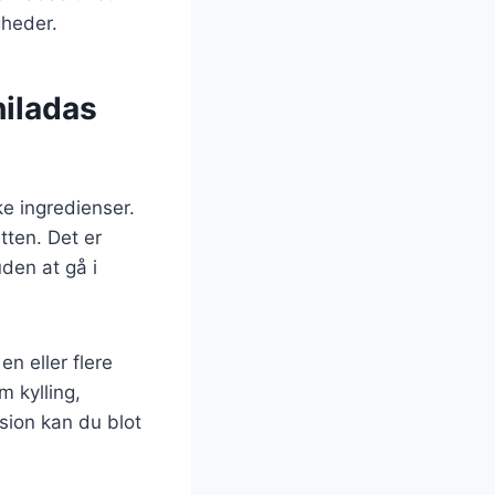
gheder.
hiladas
e ingredienser.
tten. Det er
uden at gå i
n eller flere
m kylling,
rsion kan du blot