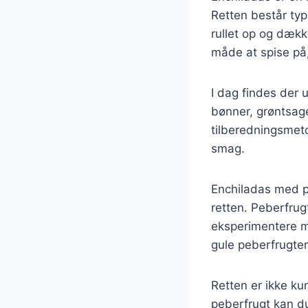
Retten består typi
rullet op og dækk
måde at spise på
I dag findes der u
bønner, grøntsage
tilberedningsmetod
smag.
Enchiladas med peb
retten. Peberfrugt
eksperimentere m
gule peberfrugter,
Retten er ikke k
peberfrugt kan du