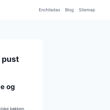
Enchiladas
Blog
Sitemap
t pust
ie og
kiske køkken.