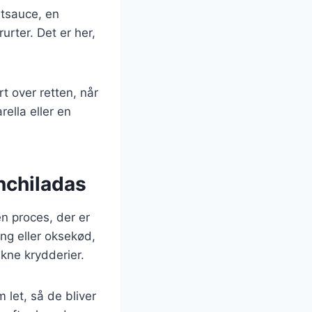
atsauce, en
rter. Det er her,
t over retten, når
ella eller en
nchiladas
n proces, der er
ing eller oksekød,
ukne krydderier.
 let, så de bliver