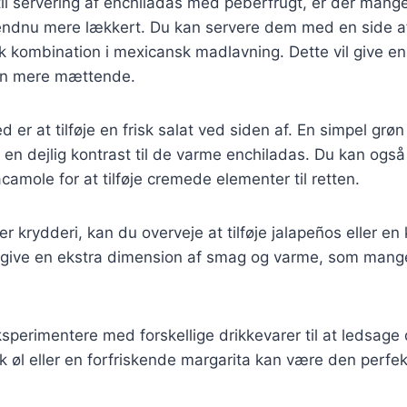
il servering af enchiladas med peberfrugt, er der mang
 endnu mere lækkert. Du kan servere dem med en side af
k kombination i mexicansk madlavning. Dette vil give en
en mere mættende.
 er at tilføje en frisk salat ved siden af. En simpel grø
 en dejlig kontrast til de varme enchiladas. Du kan også
camole for at tilføje cremede elementer til retten.
er krydderi, kan du overveje at tilføje jalapeños eller en
l give en ekstra dimension af smag og varme, som mange
sperimentere med forskellige drikkevarer til at ledsage 
 øl eller en forfriskende margarita kan være den perfekt