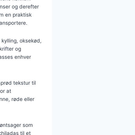
enser og derefter
m en praktisk
ansportere.
 kylling, oksekød,
rifter og
lpasses enhver
prød tekstur til
or at
ne, røde eller
røntsager som
iladas til et