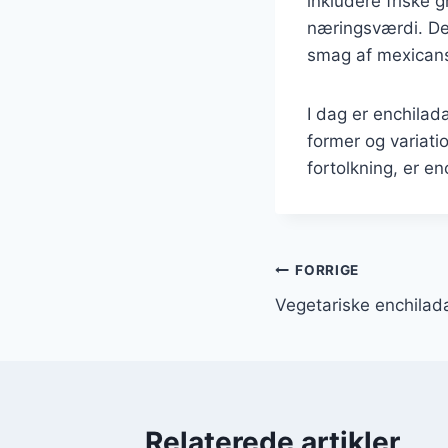
inkludere friske 
næringsværdi. Det
smag af mexican
I dag er enchilad
former og variati
fortolkning, er en
Indlægsnavi
FORRIGE
Vegetariske enchilad
Relaterede artikler