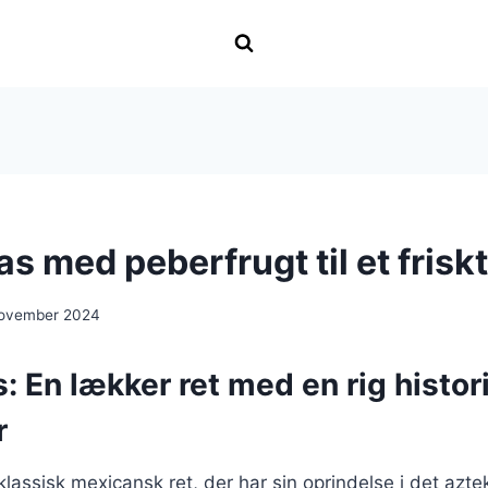
s med peberfrugt til et frisk
november 2024
: En lækker ret med en rig histor
r
klassisk mexicansk ret, der har sin oprindelse i det azte