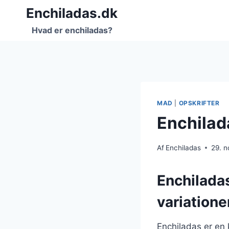
Fortsæt
Enchiladas.dk
til
Hvad er enchiladas?
indhold
MAD
|
OPSKRIFTER
Enchilada
Af
Enchiladas
29. 
Enchiladas
variatione
Enchiladas er en 