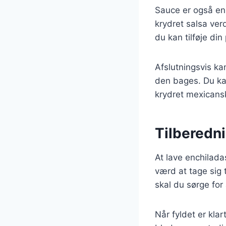
Sauce er også en 
krydret salsa ver
du kan tilføje di
Afslutningsvis ka
den bages. Du ka
krydret mexicansk 
Tilberedni
At lave enchilada
værd at tage sig t
skal du sørge for
Når fyldet er klar