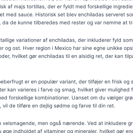
sk af majs tortillas, der er fyldt med forskellige ingredi
et med sauce. Historisk set blev enchiladas serveret so
, da de kunne tilberedes med rester og var nemme at tr
tallige variationer af enchiladas, der inkluderer fyld som
r og ost. Hver region i Mexico har sine egne unikke opsk
er, hvilket gør enchiladas til en alsidig ret, der kan ti
erfrugt er en populær variant, der tilføjer en frisk og s
er kan varieres i farve og smag, hvilket giver mulighed f
ed forskellige kombinationer. Uanset om du vælger grøn
 vil de tilføre en dejlig sødme og farve til din ret.
un velsmagende, men også nærende. Ved at inkludere g
 øge indholdet af vitaminer og mineraler, hvilket gør ench