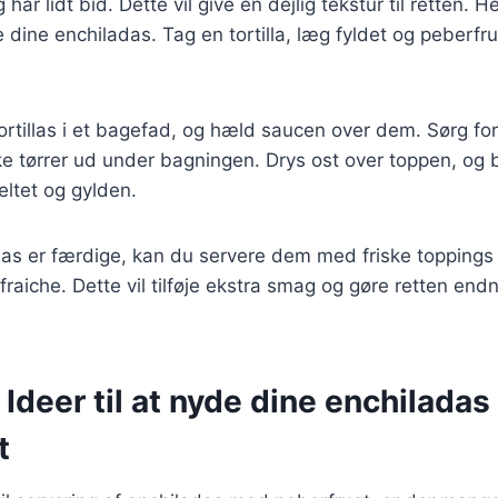
har lidt bid. Dette vil give en dejlig tekstur til retten. 
dine enchiladas. Tag en tortilla, læg fyldet og peberfru
tortillas i et bagefad, og hæld saucen over dem. Sørg for
ke tørrer ud under bagningen. Drys ost over toppen, og
eltet og gylden.
das er færdige, kan du servere dem med friske topping
 fraiche. Dette vil tilføje ekstra smag og gøre retten en
 Ideer til at nyde dine enchilada
t