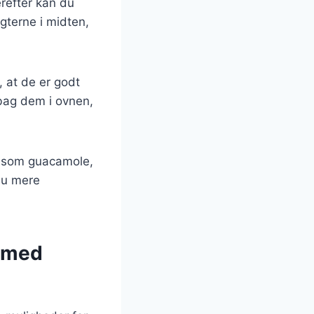
Herefter kan du
gterne i midten,
, at de er godt
 bag dem i ovnen,
s som guacamole,
dnu mere
s med