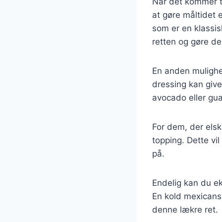
Når det kommer t
at gøre måltidet
som er en klassis
retten og gøre d
En anden mulighed
dressing kan give
avocado eller gua
For dem, der elsk
topping. Dette vi
på.
Endelig kan du ek
En kold mexicansk
denne lækre ret.