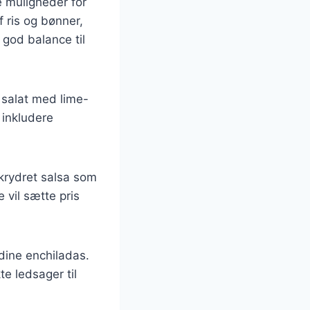
e muligheder for
 ris og bønner,
 god balance til
n salat med lime-
 inkludere
 krydret salsa som
 vil sætte pris
dine enchiladas.
e ledsager til