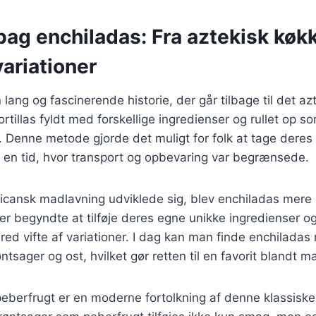
bag enchiladas: Fra aztekisk køkk
ariationer
 lang og fascinerende historie, der går tilbage til det a
ortillas fyldt med forskellige ingredienser og rullet op s
. Denne metode gjorde det muligt for folk at tage dere
t i en tid, hvor transport og opbevaring var begrænsede.
xicansk madlavning udviklede sig, blev enchiladas mere
ner begyndte at tilføje deres egne unikke ingredienser og
red vifte af variationer. I dag kan man finde enchiladas 
ntsager og ost, hvilket gør retten til en favorit blandt m
berfrugt er en moderne fortolkning af denne klassiske 