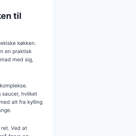
en til
ztekiske køkken.
om en praktisk
s mad med sig,
 komplekse.
 saucer, hvilket
med alt fra kylling
ange.
ret. Ved at