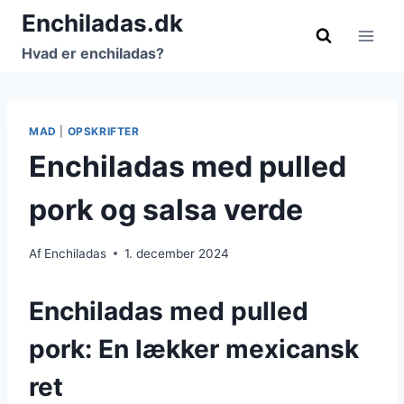
Fortsæt
Enchiladas.dk
til
Hvad er enchiladas?
indhold
MAD
|
OPSKRIFTER
Enchiladas med pulled
pork og salsa verde
Af
Enchiladas
1. december 2024
Enchiladas med pulled
pork: En lækker mexicansk
ret