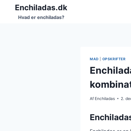
Fortsæt
Enchiladas.dk
til
Hvad er enchiladas?
indhold
MAD
|
OPSKRIFTER
Enchilad
kombina
Af
Enchiladas
2. d
Enchiladas