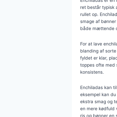
Enchiladas er en 
ret består typisk 
rullet op. Enchil
smage af bønner o
både mættende og 
For at lave enchi
blanding af sorte
fyldet er klar, pl
toppes ofte med s
konsistens.
Enchiladas kan ti
eksempel kan du i
ekstra smag og te
en mere kødfuld 
ris og bønner en s