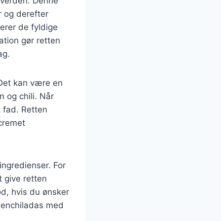
e verden. Denne
r og derefter
erer de fyldige
tion gør retten
ag.
 Det kan være en
 og chili. Når
t fad. Retten
 cremet
ingredienser. For
 give retten
ød, hvis du ønsker
r enchiladas med