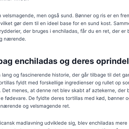
n velsmagende, men også sund. Bønner og ris er en frem
 hvilket gør dem til en ideel base for en sund kost. Sam
rydderier, der bruges i enchiladas, får du en ret, der er
 og nærende.
 bag enchiladas og deres oprinde
 lang og fascinerende historie, der går tilbage til det g
ortillas fyldt med forskellige ingredienser og rullet op s
. Det menes, at denne ret blev skabt af aztekerne, der
 fødevare. De fyldte deres tortillas med kød, bønner o
n nærende og velsmagende ret.
icansk madlavning udviklede sig, blev enchiladas mere 