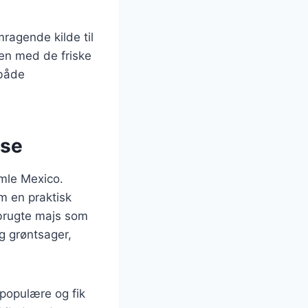
ragende kilde til
men med de friske
 både
lse
amle Mexico.
om en praktisk
 brugte majs som
g grøntsager,
populære og fik