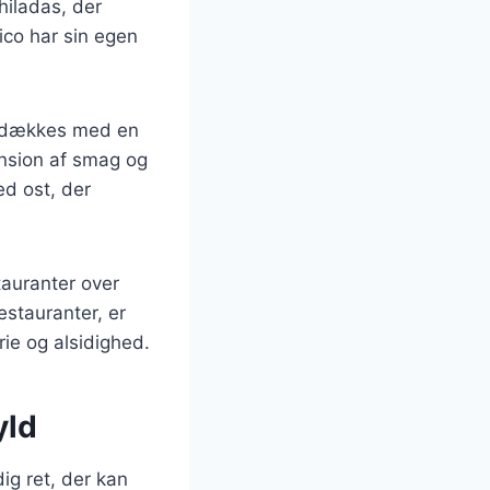
hiladas, der
xico har sin egen
en dækkes med en
ension af smag og
d ost, der
tauranter over
estauranter, er
rie og alsidighed.
yld
dig ret, der kan