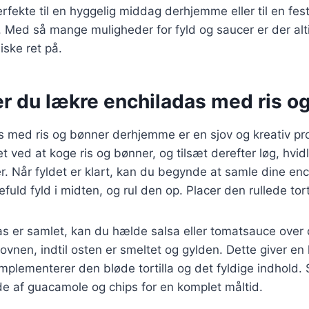
erfekte til en hyggelig middag derhjemme eller til en fest
. Med så mange muligheder for fyld og saucer er der al
ske ret på.
er du lækre enchiladas med ris o
s med ris og bønner derhjemme er en sjov og kreativ pr
et ved at koge ris og bønner, og tilsæt derefter løg, hvid
r. Når fyldet er klart, kan du begynde at samle dine en
kefuld fyld i midten, og rul den op. Placer den rullede tort
das er samlet, kan du hælde salsa eller tomatsauce ove
ovnen, indtil osten er smeltet og gylden. Dette giver en
mplementerer den bløde tortilla og det fyldige indhold.
e af guacamole og chips for en komplet måltid.