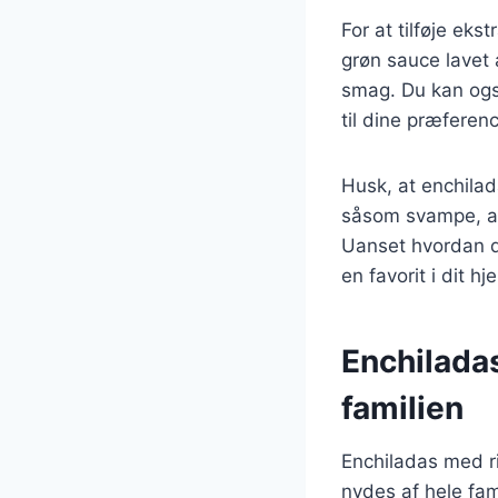
For at tilføje ek
grøn sauce lavet 
smag. Du kan ogs
til dine præferenc
Husk, at enchilada
såsom svampe, av
Uanset hvordan du
en favorit i dit hj
Enchilada
familien
Enchiladas med r
nydes af hele fam