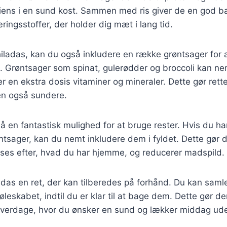
ediens i en sund kost. Sammen med ris giver de en god b
ringsstoffer, der holder dig mæt i lang tid.
iladas, kan du også inkludere en række grøntsager for 
 Grøntsager som spinat, gulerødder og broccoli kan nem
ver en ekstra dosis vitaminer og mineraler. Dette gør rett
n også sundere.
 en fantastisk mulighed for at bruge rester. Hvis du har 
ntsager, kan du nemt inkludere dem i fyldet. Dette gør de
asses efter, hvad du har hjemme, og reducerer madspild.
adas en ret, der kan tilberedes på forhånd. Du kan sam
leskabet, indtil du er klar til at bage dem. Dette gør dem
e hverdage, hvor du ønsker en sund og lækker middag ud