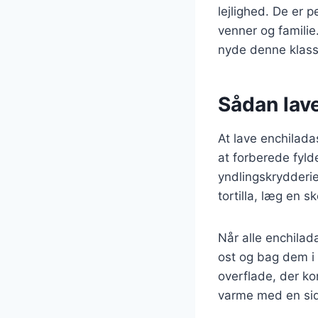
lejlighed. De er p
venner og familie
nyde denne klassi
Sådan lav
At lave enchilada
at forberede fyld
yndlingskrydderie
tortilla, læg en s
Når alle enchila
ost og bag dem i 
overflade, der ko
varme med en sid