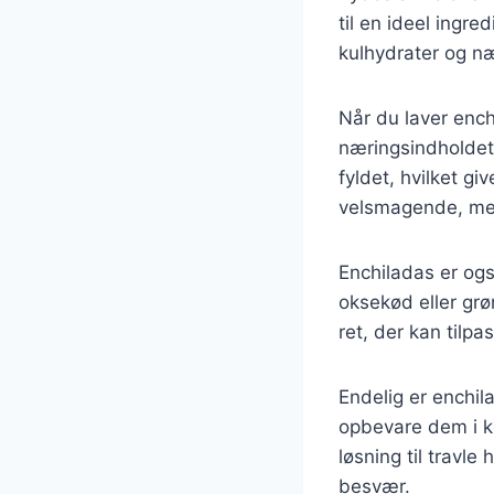
til en ideel ingr
kulhydrater og næ
Når du laver ench
næringsindholdet.
fyldet, hvilket gi
velsmagende, me
Enchiladas er også
oksekød eller grø
ret, der kan tilp
Endelig er enchil
opbevare dem i kø
løsning til travl
besvær.