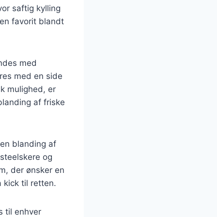
r saftig kylling
en favorit blandt
andes med
veres med en side
sk mulighed, er
landing af friske
 en blanding af
osteelskere og
m, der ønsker en
kick til retten.
 til enhver