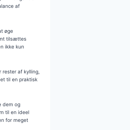
alance af
at øge
t tilsættes
en ikke kun
rester af kylling,
t til en praktisk
le dem og
 til en ideel
en for meget