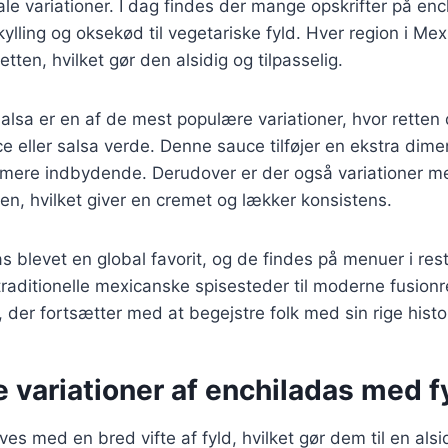
nale variationer. I dag findes der mange opskrifter på enc
 kylling og oksekød til vegetariske fyld. Hver region i Me
retten, hvilket gør den alsidig og tilpasselig.
alsa er en af de mest populære variationer, hvor rett
 eller salsa verde. Denne sauce tilføjer en ekstra dim
 mere indbydende. Derudover er der også variationer me
en, hvilket giver en cremet og lækker konsistens.
as blevet en global favorit, og de findes på menuer i res
traditionelle mexicanske spisesteder til moderne fusionr
, der fortsætter med at begejstre folk med sin rige histo
e variationer af enchiladas med f
es med en bred vifte af fyld, hvilket gør dem til en alsi