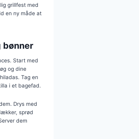
lig grillfest med
tid en ny måde at
g bønner
oces. Start med
løg og dine
chiladas. Tag en
illa i et bagefad.
r dem. Drys med
 lækker, sprød
 Server dem