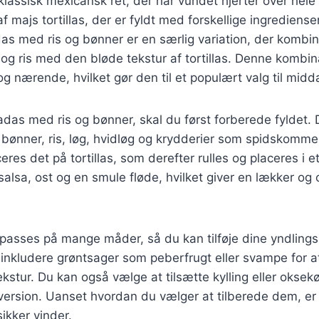
klassisk mexicansk ret, der har vundet hjerter over hel
af majs tortillas, der er fyldt med forskellige ingrediense
adas med ris og bønner er en særlig variation, der kombin
g ris med den bløde tekstur af tortillas. Denne kombina
nærende, hvilket gør den til et populært valg til midd
ladas med ris og bønner, skal du først forberede fyldet.
 bønner, ris, løg, hvidløg og krydderier som spidskommen
aceres det på tortillas, som derefter rulles og placeres i e
alsa, ost og en smule fløde, hvilket giver en lækker og
lpasses på mange måder, så du kan tilføje dine yndlings
nkludere grøntsager som peberfrugt eller svampe for at
kstur. Du kan også vælge at tilsætte kylling eller oksek
version. Uanset hvordan du vælger at tilberede dem, e
ikker vinder.