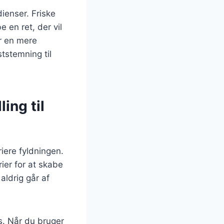
dienser. Friske
 en ret, der vil
r en mere
ststemning til
ling til
iere fyldningen.
ier for at skabe
aldrig går af
as. Når du bruger