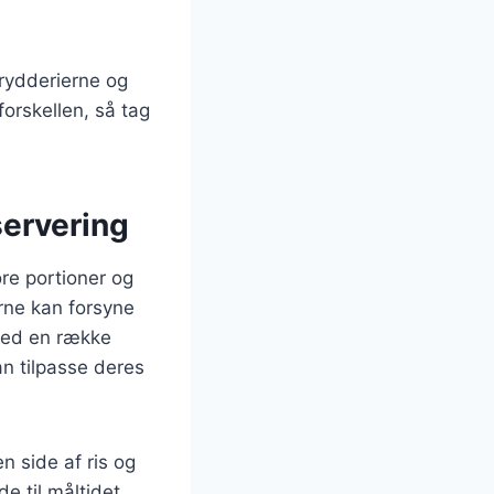
krydderierne og
forskellen, så tag
 servering
tore portioner og
rne kan forsyne
 med en række
an tilpasse deres
n side af ris og
e til måltidet.