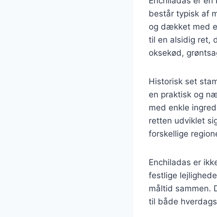
Enchiladas er en 
består typisk af m
og dækket med en
til en alsidig ret
oksekød, grøntsage
Historisk set st
en praktisk og næ
med enkle ingredi
retten udviklet si
forskellige region
Enchiladas er ikk
festlige lejlighe
måltid sammen. De
til både hverdags