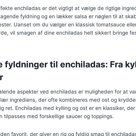
fekte enchiladas er det vigtigt at vælge de rigtige ingre
magende fyldning og en lækker salsa er nøglen til at skabe
ster. Uanset om du vælger en klassisk tomatsauce elle
rde, vil smagen af dine enchiladas helt sikkert bringe fe
 fyldninger til enchiladas: Fra kyl
r
talende aspekter ved enchiladas er muligheden for at var
ulær ingrediens, der ofte kombineres med ost og krydder
g ret. Enchiladas med kylling og ost er en klassiker, der 
 tilpasses med forskellige saucer og toppings.
en favorit, der giver en rig og fyldig smag til enchilad