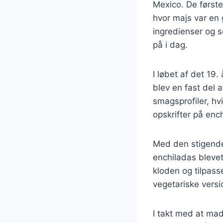
Mexico. De første
hvor majs var en g
ingredienser og s
på i dag.
I løbet af det 19
blev en fast del 
smagsprofiler, hvi
opskrifter på ench
Med den stigende
enchiladas blevet
kloden og tilpass
vegetariske vers
I takt med at mad