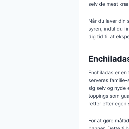
selv de mest kræ
Når du laver din 
syren, indtil du 
dig tid til at eks
Enchiladas 
Enchiladas er en f
serveres familie-
sig selv og nyde
toppings som guac
retter efter egen
For at gøre målti
bønner. Dette tilb