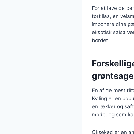
For at lave de per
tortillas, en vels
imponere dine gæ
eksotisk salsa ve
bordet.
Forskellige
grøntsage
En af de mest til
Kylling er en pop
en lækker og safti
mode, og som kan
Oksekød er en and