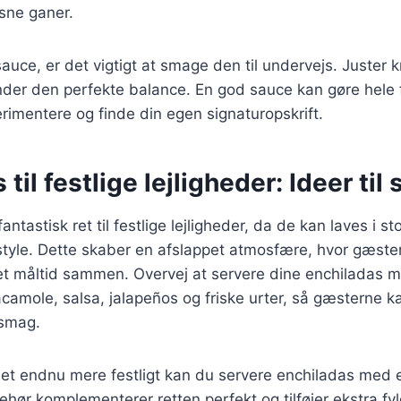
sne ganer.
sauce, er det vigtigt at smage den til undervejs. Juster 
finder den perfekte balance. En god sauce kan gøre hele 
perimentere og finde din egen signaturopskrift.
til festlige lejligheder: Ideer til
antastisk ret til festlige lejligheder, da de kan laves i s
style. Dette skaber en afslappet atmosfære, hvor gæste
 et måltid sammen. Overvej at servere dine enchiladas
amole, salsa, jalapeños og friske urter, så gæsterne k
 smag.
det endnu mere festligt kan du servere enchiladas med e
ehør komplementerer retten perfekt og tilføjer ekstra fyld