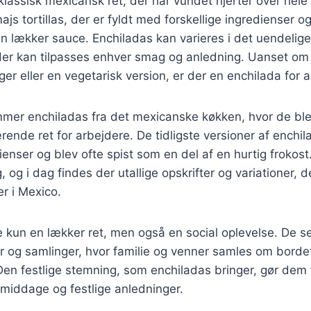
klassisk mexicansk ret, der har vundet hjerter over hele
ajs tortillas, der er fyldt med forskellige ingredienser og
 lækker sauce. Enchiladas kan varieres i det uendelige
, der kan tilpasses enhver smag og anledning. Uanset om du
r eller en vegetarisk version, er der en enchilada for al
ammer enchiladas fra det mexicanske køkken, hvor de bl
rende ret for arbejdere. De tidligste versioner af enchil
enser og blev ofte spist som en del af en hurtig frokost
g, og i dag findes der utallige opskrifter og variationer, d
er i Mexico.
e kun en lækker ret, men også en social oplevelse. De s
der og samlinger, hvor familie og venner samles om bordet
n festlige stemning, som enchiladas bringer, gør dem t
middage og festlige anledninger.