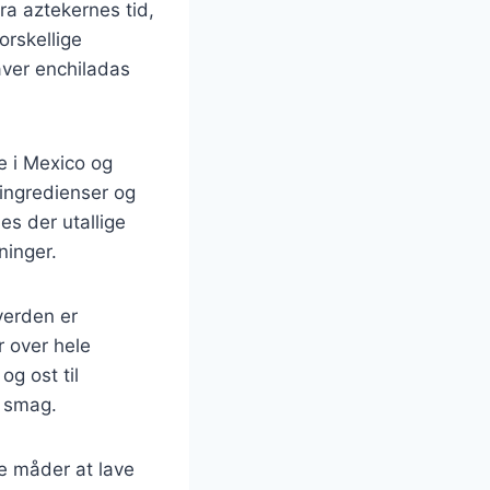
ra aztekernes tid,
orskellige
aver enchiladas
e i Mexico og
 ingredienser og
es der utallige
ninger.
verden er
r over hele
g ost til
r smag.
ve måder at lave