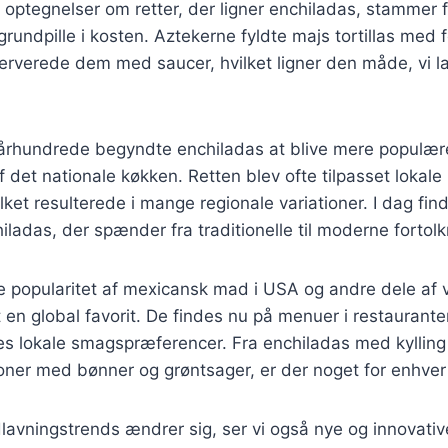
 optegnelser om retter, der ligner enchiladas, stammer f
rundpille i kosten. Aztekerne fyldte majs tortillas med f
erverede dem med saucer, hvilket ligner den måde, vi l
. århundrede begyndte enchiladas at blive mere populær
af det nationale køkken. Retten blev ofte tilpasset lokale
lket resulterede i mange regionale variationer. I dag find
iladas, der spænder fra traditionelle til moderne fortolk
 popularitet af mexicansk mad i USA og andre dele af 
 en global favorit. De findes nu på menuer i restaurante
es lokale smagspræferencer. Fra enchiladas med kylling o
ioner med bønner og grøntsager, er der noget for enhve
lavningstrends ændrer sig, ser vi også nye og innovati