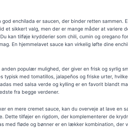
en god enchilada er saucen, der binder retten sammen. E
id et sikkert valg, men der er mange måder at variere 
 Du kan tilføje krydderier som chili, cumin og oregano fo
g. En hjemmelavet sauce kan virkelig løfte dine enchil
 anden populær mulighed, der giver en frisk og syrlig sma
 typisk med tomatillos, jalapeños og friske urter, hvilke
iladas med salsa verde og kylling er en favorit blandt 
edste fra begge verdener.
ker en mere cremet sauce, kan du overveje at lave en 
he. Dette tilføjer en rigdom, der komplementerer de kryd
as med fløde og bønner er en lækker kombination, der vil 