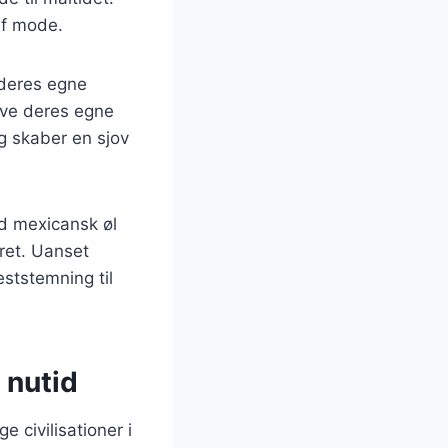
af mode.
 deres egne
ave deres egne
g skaber en sjov
ld mexicansk øl
 ret. Uanset
eststemning til
 nutid
e civilisationer i