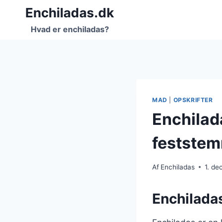
Fortsæt
Enchiladas.dk
til
Hvad er enchiladas?
indhold
MAD
|
OPSKRIFTER
Enchilad
feststem
Af
Enchiladas
1. d
Enchiladas