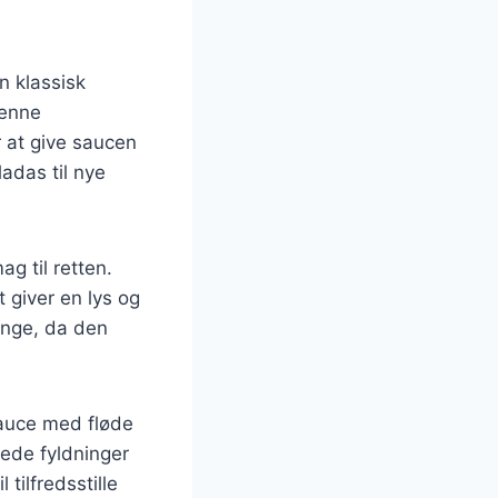
n klassisk
denne
r at give saucen
adas til nye
g til retten.
t giver en lys og
mange, da den
sauce med fløde
rede fyldninger
tilfredsstille