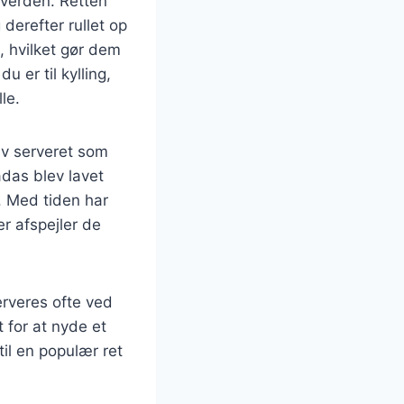
 verden. Retten
 derefter rullet op
, hvilket gør dem
 er til kylling,
le.
ev serveret som
adas blev lavet
. Med tiden har
er afspejler de
erveres ofte ved
 for at nyde et
il en populær ret