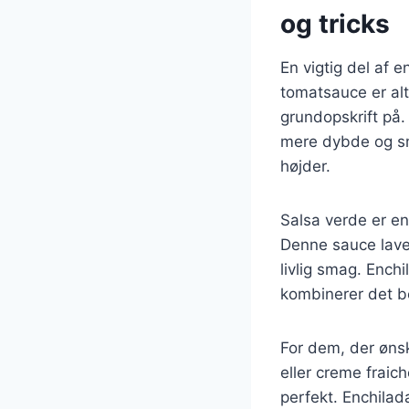
og tricks
En vigtig del af 
tomatsauce er alt
grundopskrift på.
mere dybde og sma
højder.
Salsa verde er en
Denne sauce laves
livlig smag. Ench
kombinerer det b
For dem, der øns
eller creme fraic
perfekt. Enchilad