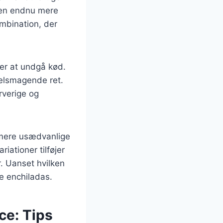
 den endnu mere
ombination, der
er at undgå kød.
velsmagende ret.
rverige og
 mere usædvanlige
iationer tilføjer
. Uanset hvilken
ne enchiladas.
ce: Tips