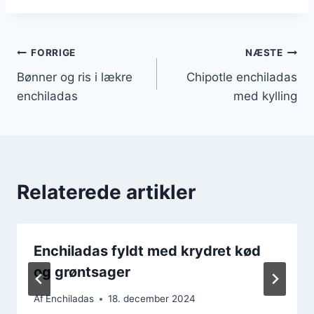
Indlægsnavigation
FORRIGE
NÆSTE
Bønner og ris i lækre
Chipotle enchiladas
enchiladas
med kylling
Relaterede artikler
Enchiladas fyldt med krydret kød
og grøntsager
Af
Enchiladas
18. december 2024