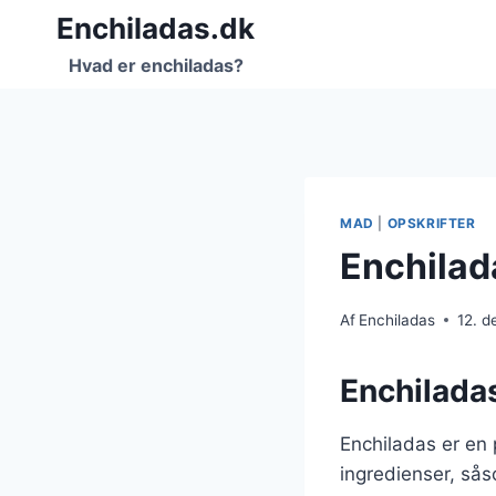
Fortsæt
Enchiladas.dk
til
Hvad er enchiladas?
indhold
MAD
|
OPSKRIFTER
Enchilada
Af
Enchiladas
12. 
Enchiladas
Enchiladas er en 
ingredienser, sås