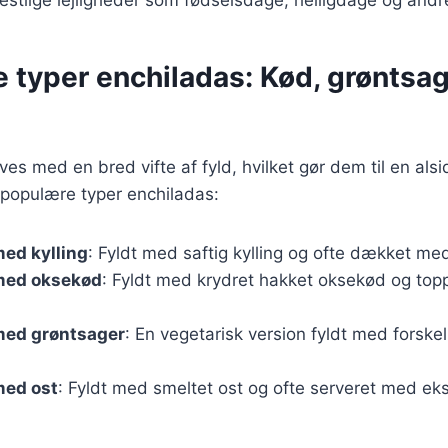
e typer enchiladas: Kød, grøntsa
es med en bred vifte af fyld, hvilket gør dem til en alsid
 populære typer enchiladas:
ed kylling
: Fyldt med saftig kylling og ofte dækket me
med oksekød
: Fyldt med krydret hakket oksekød og to
med grøntsager
: En vegetarisk version fyldt med forske
med ost
: Fyldt med smeltet ost og ofte serveret med eks