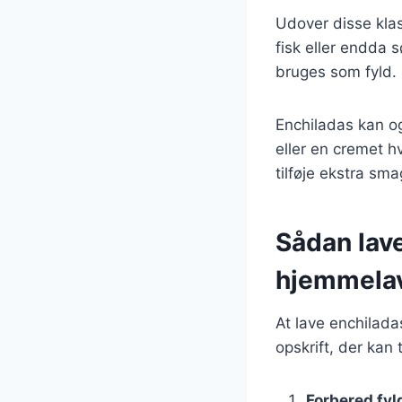
Udover disse klas
fisk eller endda 
bruges som fyld.
Enchiladas kan o
eller en cremet h
tilføje ekstra smag
Sådan lave
hjemmelav
At lave enchilada
opskrift, der kan 
Forbered fyl