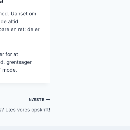
ighed. Uanset om
 de altid
are en ret; de er
r for at
d, grøntsager
af mode.
NÆSTE
as? Læs vores opskrift!