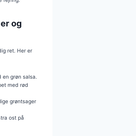
ger og
ig ret. Her er
d en grøn salsa.
ppet med rød
llige grøntsager
tra ost på