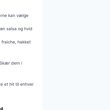
terne kan vælge
røn salsa og hvid
fraiche, hakket
. Skær dem i
 et hit til enhver
ed