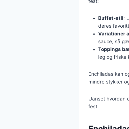
fest:
Buffet-stil
: 
deres favoritt
Variationer 
sauce, så gæs
Toppings ba
løg og friske
Enchiladas kan og
mindre stykker o
Uanset hvordan du
fest.
Enchiladas: