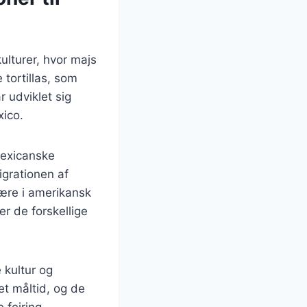
ulturer, hvor majs
e tortillas, som
r udviklet sig
xico.
mexicanske
igrationen af
lære i amerikansk
er de forskellige
 kultur og
et måltid, og de
 fejring.