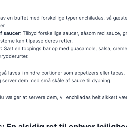
Lav en buffet med forskellige typer enchiladas, så gæs
er.
af saucer
: Tilbyd forskellige saucer, såsom rød sauce, g
terne kan tilpasse deres retter.
r
: Sæt en toppings bar op med guacamole, salsa, creme 
 krydderurter.
så laves i mindre portioner som appetizers eller tapas
g server dem med små skåle af sauce til dypning.
 vælger at servere dem, vil enchiladas helt sikkert være
 En alsidig ret til enhver lejligh