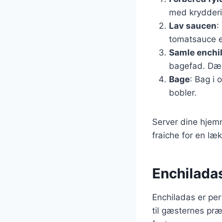
med krydderi
Lav saucen
:
tomatsauce el
Samle enchi
bagefad. Dæ
Bage
: Bag i 
bobler.
Server dine hjem
fraiche for en læ
Enchiladas 
Enchiladas er perf
til gæsternes præ