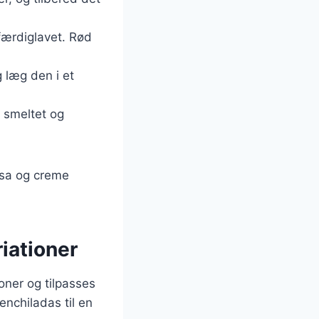
færdiglavet. Rød
g læg den i et
r smeltet og
lsa og creme
riationer
ioner og tilpasses
enchiladas til en