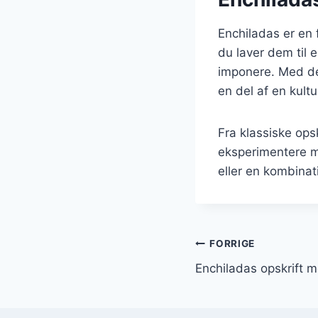
Enchiladas er en 
du laver dem til e
imponere. Med der
en del af en kult
Fra klassiske ops
eksperimentere m
eller en kombinati
Indlægsnavi
FORRIGE
Enchiladas opskrift m