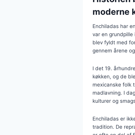
moderne 
Enchiladas har en
var en grundpille i
blev fyldt med fo
gennem årene og h
I det 19. århund
køkken, og de bl
mexicanske folk 
madlavning. I dag
kulturer og smag
Enchiladas er ikk
tradition. De rep
er ofte en del af 