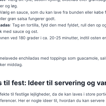
er og løg.
 Vælg en sauce, som du kan lave fra bunden eller købe 
ler grøn salsa fungerer godt.
ladas
: Tag en tortilla, fyld den med fyldet, rull den op o
k med sauce og ost.
ovnen ved 180 grader i ca. 20-25 minutter, indtil osten e
melavede enchiladas med toppings som guacamole, sa
kker middag.
til fest: Ideer til servering og va
ekte til festlige lejligheder, da de kan laves i store port
ferencer. Her er nogle ideer til, hvordan du kan servere 