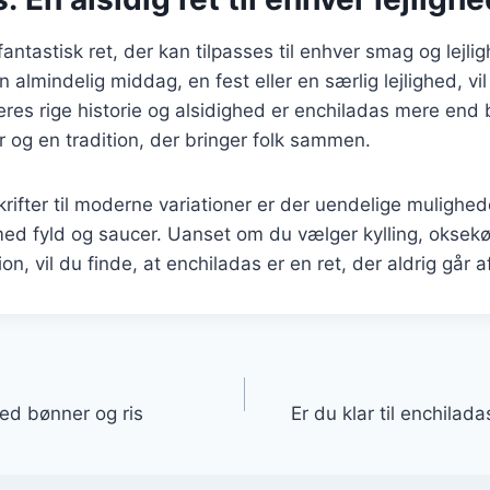
fantastisk ret, der kan tilpasses til enhver smag og lejl
n almindelig middag, en fest eller en særlig lejlighed, vil
es rige historie og alsidighed er enchiladas mere end b
ur og en tradition, der bringer folk sammen.
krifter til moderne variationer er der uendelige mulighede
ed fyld og saucer. Uanset om du vælger kylling, oksekø
on, vil du finde, at enchiladas er en ret, der aldrig går 
gation
ed bønner og ris
Er du klar til enchilad