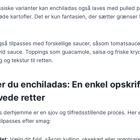
siske varianter kan enchiladas også laves med pulled p
søde kartofler. Det er kun fantasien, der sætter grænser 
gså tilpasses med forskellige saucer, såsom tomatsauce
vid sauce. Toppings som guacamole, salsa og friske kry
 og tekstur til retten.
r du enchiladas: En enkel opskrift
ede retter
s derhjemme er en sjov og tilfredsstillende proces. Her 
tilpasses efter smag:
det
: Vælg dit fyld, såsom kylling, oksekød eller grøntsag