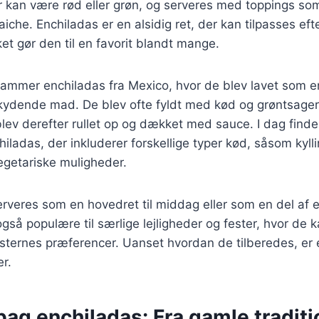
r kan være rød eller grøn, og serveres med toppings s
aiche. Enchiladas er en alsidig ret, der kan tilpasses ef
ket gør den til en favorit blandt mange.
stammer enchiladas fra Mexico, hvor de blev lavet som 
kydende mad. De blev ofte fyldt med kød og grøntsager,
blev derefter rullet op og dækket med sauce. I dag fin
chiladas, der inkluderer forskellige typer kød, såsom kyl
egetariske muligheder.
rveres som en hovedret til middag eller som en del af e
så populære til særlige lejligheder og fester, hvor de ka
rnes præferencer. Uanset hvordan de tilberedes, er e
er.
bag enchiladas: Fra gamle traditio