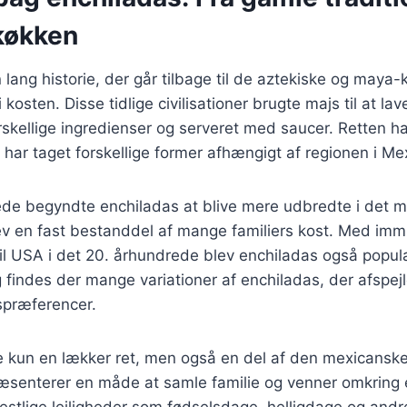
køkken
 lang historie, der går tilbage til de aztekiske og maya-k
 kosten. Disse tidlige civilisationer brugte majs til at lav
rskellige ingredienser og serveret med saucer. Retten ha
ar taget forskellige former afhængigt af regionen i Me
rede begyndte enchiladas at blive mere udbredte i det 
ev en fast bestanddel af mange familiers kost. Med imm
til USA i det 20. århundrede blev enchiladas også popu
 findes der mange variationer af enchiladas, der afspejl
spræferencer.
e kun en lækker ret, men også en del af den mexicanske
ræsenterer en måde at samle familie og venner omkring 
festlige lejligheder som fødselsdage, helligdage og andre