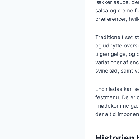
lækker sauce, de
salsa og creme fr
præferencer, hvil
Traditionelt set 
og udnytte overs
tilgængelige, og 
variationer af en
svinekød, samt v
Enchiladas kan se
festmenu. De er og
imødekomme gæste
der altid imponer
Historien 