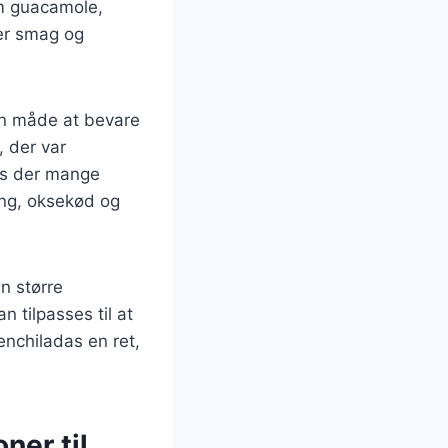
om guacamole,
ter smag og
en måde at bevare
 der var
des der mange
ling, oksekød og
n større
n tilpasses til at
nchiladas en ret,
ner til