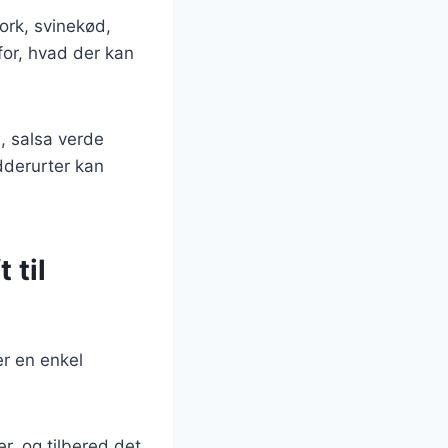
ork, svinekød,
for, hvad der kan
, salsa verde
dderurter kan
 til
er en enkel
er, og tilbered det