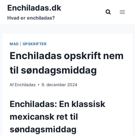
Fortsæt
Enchiladas.dk
til
Hvad er enchiladas?
indhold
MAD
|
OPSKRIFTER
Enchiladas opskrift nem
til søndagsmiddag
Af
Enchiladas
9. december 2024
Enchiladas: En klassisk
mexicansk ret til
søndagsmiddag