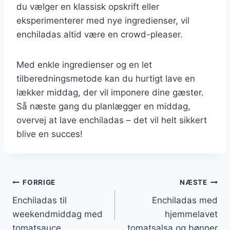
du vælger en klassisk opskrift eller
eksperimenterer med nye ingredienser, vil
enchiladas altid være en crowd-pleaser.
Med enkle ingredienser og en let
tilberedningsmetode kan du hurtigt lave en
lækker middag, der vil imponere dine gæster.
Så næste gang du planlægger en middag,
overvej at lave enchiladas – det vil helt sikkert
blive en succes!
Indlægsnavigation
FORRIGE
NÆSTE
Enchiladas til
Enchiladas med
weekendmiddag med
hjemmelavet
tomatsauce
tomatsalsa og bønner