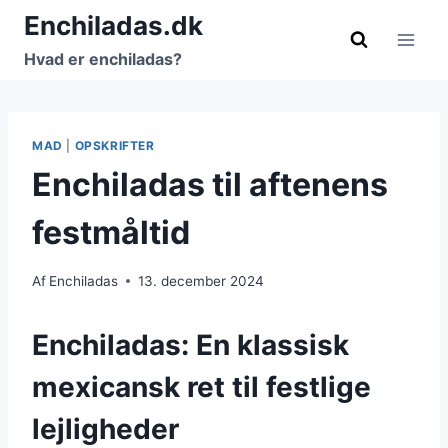
Fortsæt
Enchiladas.dk
til
Hvad er enchiladas?
indhold
MAD
|
OPSKRIFTER
Enchiladas til aftenens
festmåltid
Af
Enchiladas
13. december 2024
Enchiladas: En klassisk
mexicansk ret til festlige
lejligheder