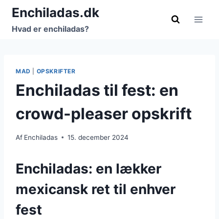
Fortsæt
Enchiladas.dk
til
Hvad er enchiladas?
indhold
MAD
|
OPSKRIFTER
Enchiladas til fest: en
crowd-pleaser opskrift
Af
Enchiladas
15. december 2024
Enchiladas: en lækker
mexicansk ret til enhver
fest