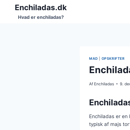
Fortsæt
Enchiladas.dk
til
Hvad er enchiladas?
indhold
MAD
|
OPSKRIFTER
Enchilada
Af
Enchiladas
9. d
Enchiladas
Enchiladas er en k
typisk af majs tor