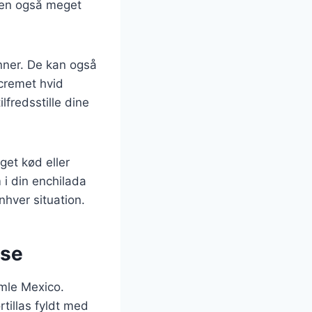
men også meget
ønner. De kan også
 cremet hvid
lfredsstille dine
get kød eller
 i din enchilada
nhver situation.
lse
amle Mexico.
tillas fyldt med