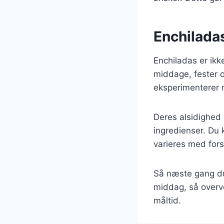
Enchiladas:
Enchiladas er ikke
middage, fester o
eksperimenterer m
Deres alsidighed 
ingredienser. Du 
varieres med fors
Så næste gang du l
middag, så overve
måltid.