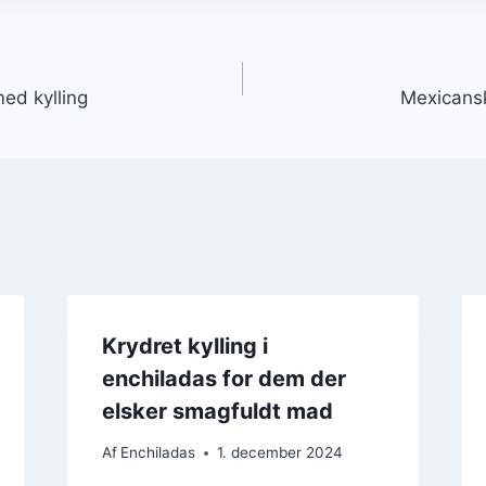
gation
ed kylling
Mexicansk
Krydret kylling i
enchiladas for dem der
elsker smagfuldt mad
Af
Enchiladas
1. december 2024