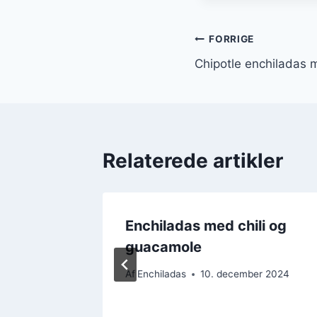
Indlægsnavi
FORRIGE
Chipotle enchiladas m
Relaterede artikler
Enchiladas med chili og
ed
guacamole
Af
Enchiladas
10. december 2024
er 2024