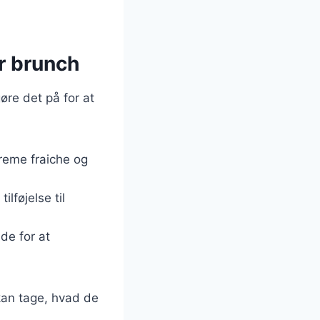
er brunch
gøre det på for at
reme fraiche og
lføjelse til
de for at
kan tage, hvad de