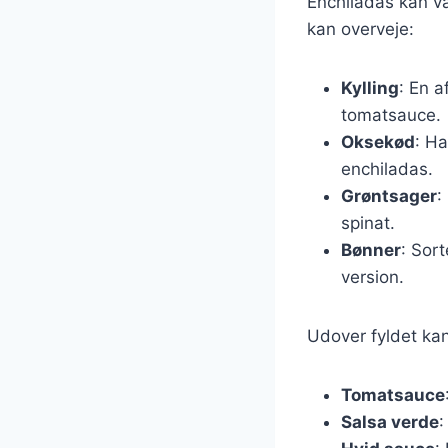
Enchiladas kan v
kan overveje:
Kylling
: En 
tomatsauce.
Oksekød
: Ha
enchiladas.
Grøntsager
:
spinat.
Bønner
: Sor
version.
Udover fyldet ka
Tomatsauce
Salsa verde
: