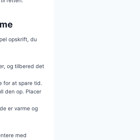
il retten.
mme
el opskrift, du
er, og tilbered det
for at spare tid.
ull den op. Placer
 de er varme og
mentere med