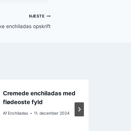
NÆSTE
e enchiladas opskrift
Cremede enchiladas med
Smagfu
flødeoste fyld
med ch
Af
Enchiladas
11. december 2024
Af
Enchilad