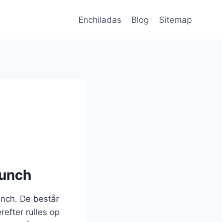
Enchiladas
Blog
Sitemap
runch
runch. De består
refter rulles op