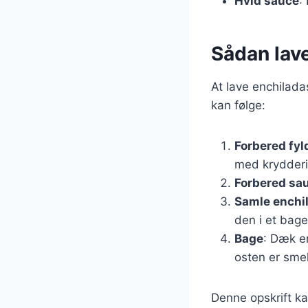
Hvid sauce
:
Sådan lav
At lave enchilada
kan følge:
Forbered fyl
med krydderi
Forbered sa
Samle enchi
den i et bage
Bage
: Dæk e
osten er smel
Denne opskrift k