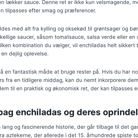
n lækker sauce. Denne ret er ikke kun velsmagende, 
an tilpasses efter smag og præferencer.
ldes med alt fra kylling og oksekød til grøntsager og b
kellige saucer, såsom tomatsauce, salsa verde eller en
ken kombination du vælger, vil enchiladas helt sikkert ti
en dejlig oplevelse.
å en fantastisk måde at bruge rester på. Hvis du har no
ers fra en tidligere middag, kan du nemt inkorporere dem
dem til en praktisk og økonomisk ret, der kan tilpasses e
 bag enchiladas og deres oprinde
 lang og fascinerende historie, der går tilbage til det g
a aztekerne, der allerede i det 15. århundrede spiste tor