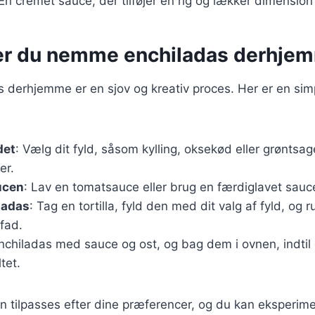
 En cremet sauce, der tilføjer en rig og lækker dimension t
er du nemme enchiladas derhje
s derhjemme er en sjov og kreativ proces. Her er en simp
det
: Vælg dit fyld, såsom kylling, oksekød eller grøntsag
er.
ucen
: Lav en tomatsauce eller brug en færdiglavet sauce 
ladas
: Tag en tortilla, fyld den med dit valg af fyld, og r
fad.
nchiladas med sauce og ost, og bag dem i ovnen, indtil
tet.
an tilpasses efter dine præferencer, og du kan eksperi