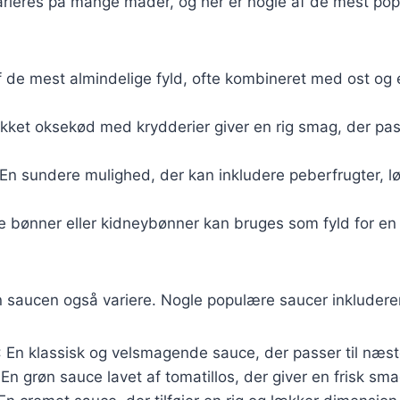
arieres på mange måder, og her er nogle af de mest pop
af de mest almindelige fyld, ofte kombineret med ost og
kket oksekød med krydderier giver en rig smag, der pass
 En sundere mulighed, der kan inkludere peberfrugter, 
te bønner eller kidneybønner kan bruges som fyld for en
n saucen også variere. Nogle populære saucer inkludere
: En klassisk og velsmagende sauce, der passer til næste
 En grøn sauce lavet af tomatillos, der giver en frisk sma