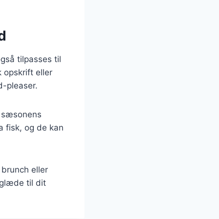
ed
gså tilpasses til
opskrift eller
d-pleaser.
ig sæsonens
 fisk, og de kan
 brunch eller
læde til dit