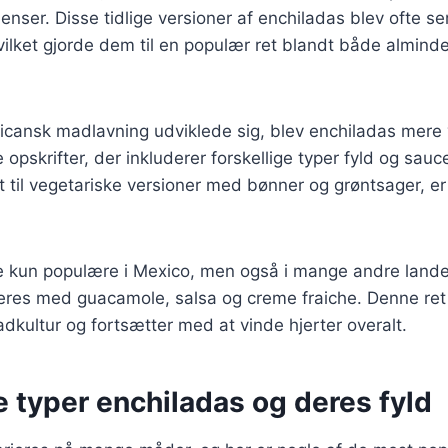
dienser. Disse tidlige versioner af enchiladas blev ofte 
vilket gjorde dem til en populær ret blandt både alminde
icansk madlavning udviklede sig, blev enchiladas mere 
e opskrifter, der inkluderer forskellige typer fyld og sauc
t til vegetariske versioner med bønner og grøntsager, er
ke kun populære i Mexico, men også i mange andre land
eres med guacamole, salsa og creme fraiche. Denne ret 
dkultur og fortsætter med at vinde hjerter overalt.
e typer enchiladas og deres fyld