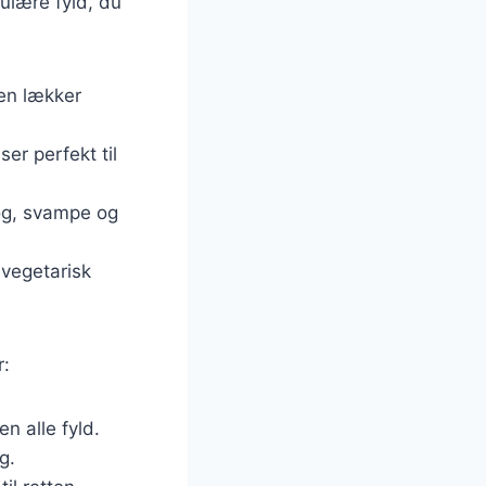
ulære fyld, du
 en lækker
er perfekt til
løg, svampe og
 vegetarisk
r:
n alle fyld.
g.