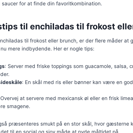
g saucer for at finde din favoritkombination.
tips til enchiladas til frokost ell
chiladas til frokost eller brunch, er der flere måder at 
dnu mere indbydende. Her er nogle tips:
gs
: Server med friske toppings som guacamole, salsa, c
der.
sideskåle
: En skål med ris eller bønner kan være en god ti
 Overvej at servere med mexicansk øl eller en frisk limea
re smagene.
gså præsenteres smukt på en stor skål, hvor gæsterne 
 det til en social og sjov måde at nyde måltidet på.