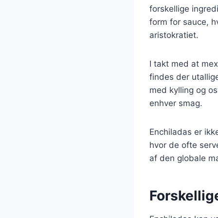
forskellige ingre
form for sauce, h
aristokratiet.
I takt med at mex
findes der utallig
med kylling og os
enhver smag.
Enchiladas er ik
hvor de ofte serv
af den globale ma
Forskellig