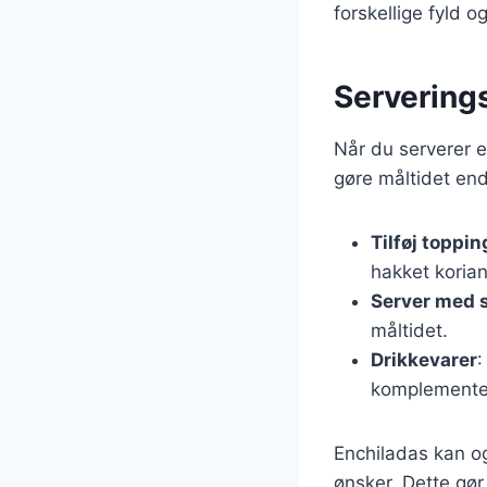
forskellige fyld o
Serverings
Når du serverer en
gøre måltidet en
Tilføj toppin
hakket korian
Server med 
måltidet.
Drikkevarer
:
komplemente
Enchiladas kan o
ønsker. Dette gør