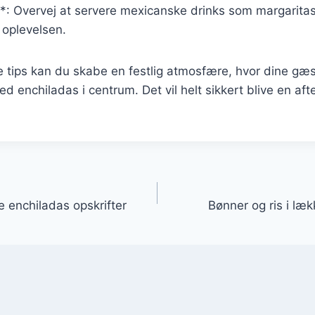
s**: Overvej at servere mexicanske drinks som margarita
 oplevelsen.
e tips kan du skabe en festlig atmosfære, hvor dine gæ
 enchiladas i centrum. Det vil helt sikkert blive en afte
gation
 enchiladas opskrifter
Bønner og ris i læk