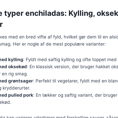
e typer enchiladas: Kylling, okse
r
es med en bred vifte af fyld, hvilket gør dem til en alsi
smag. Her er nogle af de mest populære varianter:
ed kylling
: Fyldt med saftig kylling og ofte toppet med
med oksekød
: En klassisk version, der bruger hakket o
r en rig smag.
med grøntsager
: Perfekt til vegetarer, fyldt med en blan
 krydderurter.
med pulled pork
: En lækker og saftig variant, der bruge
nekød.
da kan varieres yderligere med forskellige saucer, såsom