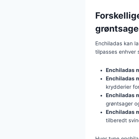
Forskellig
grøntsage
Enchiladas kan lav
tilpasses enhver 
Enchiladas m
Enchiladas 
krydderier fo
Enchiladas 
grøntsager og
Enchiladas 
tilberedt svi
Hver type enchila