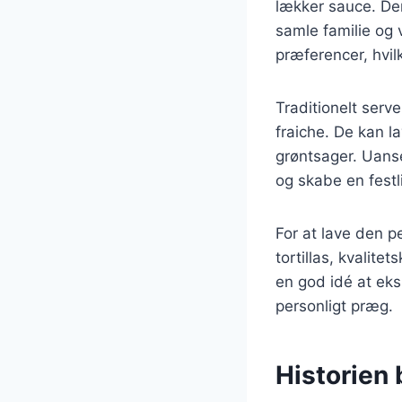
lækker sauce. De
samle familie og 
præferencer, hvilk
Traditionelt ser
fraiche. De kan l
grøntsager. Uanse
og skabe en festl
For at lave den pe
tortillas, kvalit
en god idé at eks
personligt præg.
Historien 