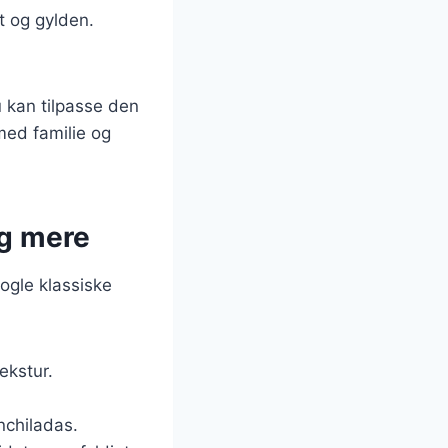
t og gylden.
u kan tilpasse den
med familie og
og mere
nogle klassiske
ekstur.
nchiladas.