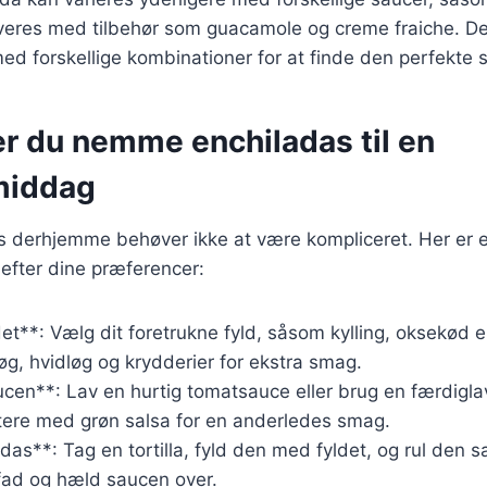
rveres med tilbehør som guacamole og creme fraiche. Det
ed forskellige kombinationer for at finde den perfekte
er du nemme enchiladas til en
iddag
s derhjemme behøver ikke at være kompliceret. Her er en
 efter dine præferencer:
det**: Vælg dit foretrukne fyld, såsom kylling, oksekød e
øg, hvidløg og krydderier for ekstra smag.
cen**: Lav en hurtig tomatsauce eller brug en færdigla
ere med grøn salsa for en anderledes smag.
das**: Tag en tortilla, fyld den med fyldet, og rul den
 fad og hæld saucen over.