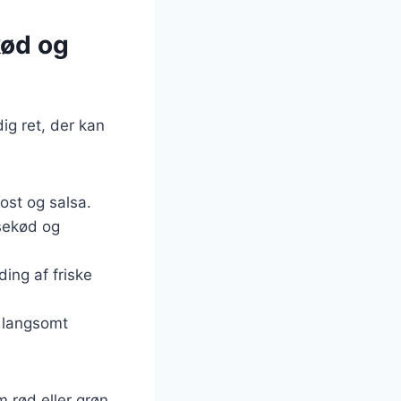
kød og
dig ret, der kan
 ost og salsa.
ksekød og
ding af friske
r langsomt
 rød eller grøn