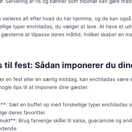
r
: Servering af ris og bønner som tilbehør kan gøre målt
n varieres alt efter hvad du har hjemme, og de kan også t
ellige typer enchiladas, du vælger at lave. At have et ud
r gæsterne at tilpasse deres måltid, hvilket skaber en me
 til fest: Sådan imponerer du di
r en fest eller en særlig middag, kan enchiladas være e
nogle tips til at imponere dine gæster:
t**: Sæt en buffet op med forskellige typer enchiladas o
e deres favoritter.
ukt**: Brug farverige skåle til salsa, guacamole og andr
ydende.