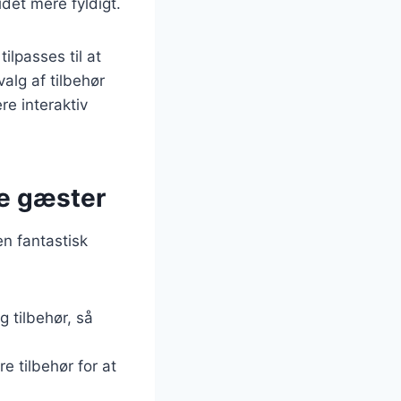
idet mere fyldigt.
ilpasses til at
valg af tilbehør
re interaktiv
ne gæster
n fantastisk
g tilbehør, så
e tilbehør for at