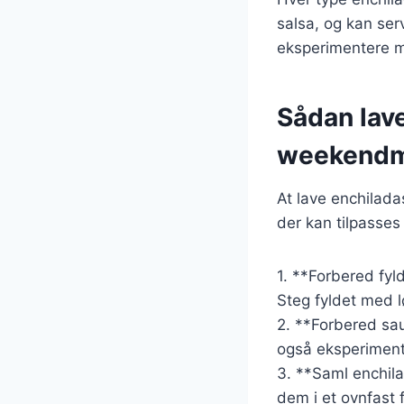
salsa, og kan se
eksperimentere m
Sådan lav
weekendm
At lave enchilada
der kan tilpasses
1. **Forbered fyl
Steg fyldet med l
2. **Forbered sau
også eksperiment
3. **Saml enchila
dem i et ovnfast