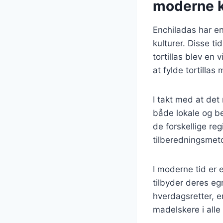
moderne 
Enchiladas har en
kulturer. Disse t
tortillas blev en 
at fylde tortilla
I takt med at det
både lokale og be
de forskellige re
tilberedningsmeto
I moderne tid er
tilbyder deres eg
hverdagsretter, e
madelskere i alle 