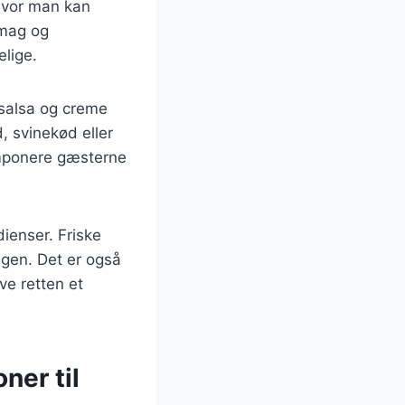
 hvor man kan
smag og
elige.
 salsa og creme
, svinekød eller
 imponere gæsterne
dienser. Friske
agen. Det er også
ve retten et
ner til