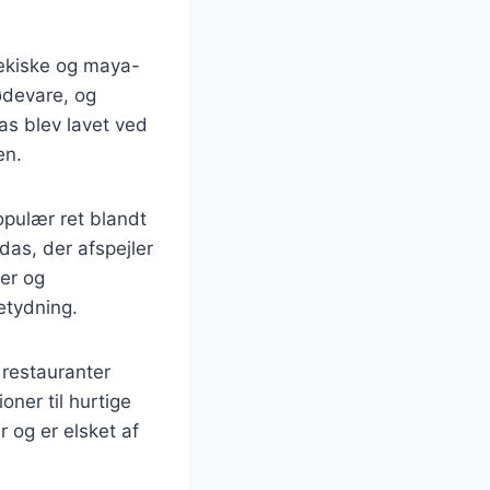
ztekiske og maya-
ødevare, og
das blev lavet ved
en.
opulær ret blandt
das, der afspejler
ter og
betydning.
 restauranter
oner til hurtige
 og er elsket af