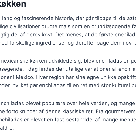
køkken
 lang og fascinerende historie, der går tilbage til de a
idlige civilisationer brugte majs som en grundlæggende f
vigtig del af deres kost. Det menes, at de første enchila
s med forskellige ingredienser og derefter bage dem i ovn
 mexicanske køkken udviklede sig, blev enchiladas en p
søgende. I dag findes der utallige variationer af enchila
gioner i Mexico. Hver region har sine egne unikke opskrif
der, hvilket gør enchiladas til en ret med stor kulturel 
 enchiladas blevet populære over hele verden, og mange
ne fortolkninger af denne klassiske ret. Fra gourmetversi
nchiladas er blevet en fast bestanddel af mange menuer
aldre.