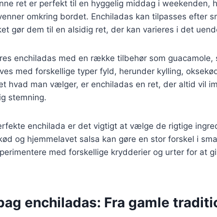
nne ret er perfekt til en hyggelig middag i weekenden,
venner omkring bordet. Enchiladas kan tilpasses efter 
et gør dem til en alsidig ret, der kan varieres i det uend
veres enchiladas med en række tilbehør som guacamole,
aves med forskellige typer fyld, herunder kylling, oksekød
t hvad man vælger, er enchiladas en ret, der altid vil
ig stemning.
rfekte enchilada er det vigtigt at vælge de rigtige ingre
etskød og hjemmelavet salsa kan gøre en stor forskel i sm
perimentere med forskellige krydderier og urter for at gi
bag enchiladas: Fra gamle traditio