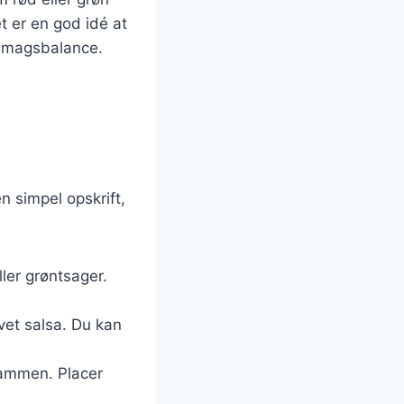
 er en god idé at
 smagsbalance.
 simpel opskrift,
ller grøntsager.
vet salsa. Du kan
 sammen. Placer