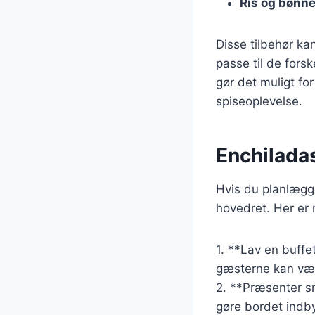
Ris og bønne
Disse tilbehør ka
passe til de forsk
gør det muligt fo
spiseoplevelse.
Enchiladas
Hvis du planlægge
hovedret. Her er 
1. **Lav en buffe
gæsterne kan vælg
2. **Præsenter sm
gøre bordet indb