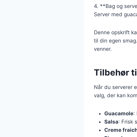
4. **Bag og serve
Server med guaca
Denne opskrift ka
til din egen smag
venner.
Tilbehør t
Når du serverer e
valg, der kan ko
Guacamole
:
Salsa
: Frisk 
Creme fraic