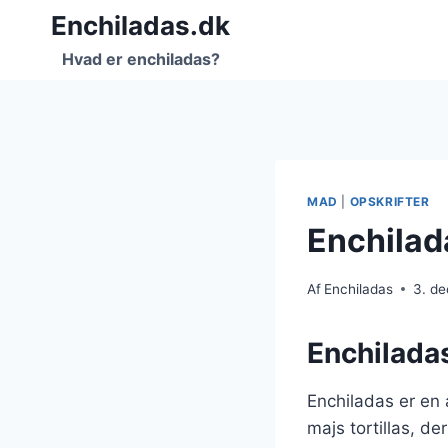
Fortsæt
Enchiladas.dk
til
Hvad er enchiladas?
indhold
MAD
|
OPSKRIFTER
Enchilad
Af
Enchiladas
3. d
Enchiladas
Enchiladas er en 
majs tortillas, d