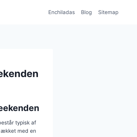
Enchiladas
Blog
Sitemap
eekenden
 weekenden
estår typisk af
r dækket med en