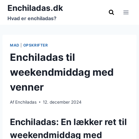
Fortsæt
Enchiladas.dk
til
Hvad er enchiladas?
indhold
MAD
|
OPSKRIFTER
Enchiladas til
weekendmiddag med
venner
Af
Enchiladas
12. december 2024
Enchiladas: En lækker ret til
weekendmiddag med