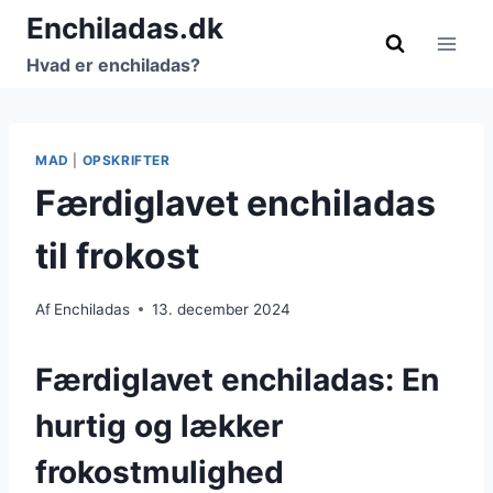
Fortsæt
Enchiladas.dk
til
Hvad er enchiladas?
indhold
MAD
|
OPSKRIFTER
Færdiglavet enchiladas
til frokost
Af
Enchiladas
13. december 2024
Færdiglavet enchiladas: En
hurtig og lækker
frokostmulighed