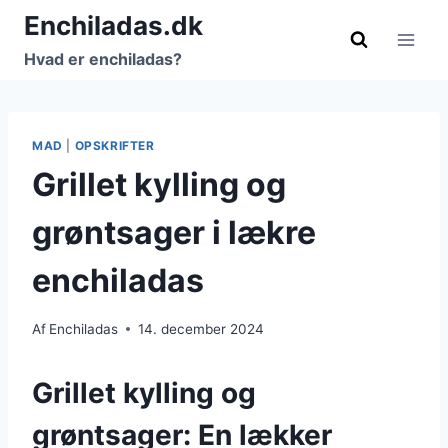
Fortsæt
Enchiladas.dk
til
Hvad er enchiladas?
indhold
MAD
|
OPSKRIFTER
Grillet kylling og
grøntsager i lækre
enchiladas
Af
Enchiladas
14. december 2024
Grillet kylling og
grøntsager: En lækker