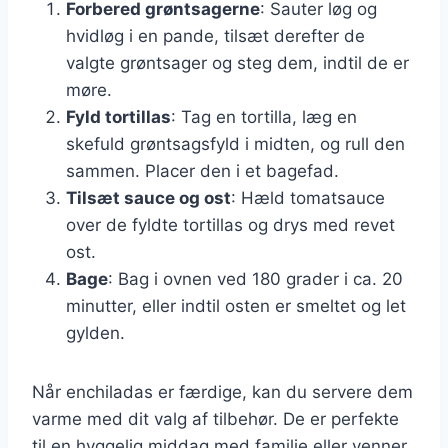
Forbered grøntsagerne
: Sauter løg og
hvidløg i en pande, tilsæt derefter de
valgte grøntsager og steg dem, indtil de er
møre.
Fyld tortillas
: Tag en tortilla, læg en
skefuld grøntsagsfyld i midten, og rull den
sammen. Placer den i et bagefad.
Tilsæt sauce og ost
: Hæld tomatsauce
over de fyldte tortillas og drys med revet
ost.
Bage
: Bag i ovnen ved 180 grader i ca. 20
minutter, eller indtil osten er smeltet og let
gylden.
Når enchiladas er færdige, kan du servere dem
varme med dit valg af tilbehør. De er perfekte
til en hyggelig middag med familie eller venner.