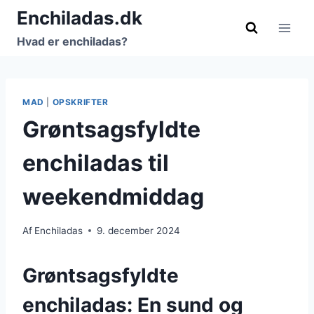
Fortsæt
Enchiladas.dk
til
Hvad er enchiladas?
indhold
MAD
|
OPSKRIFTER
Grøntsagsfyldte
enchiladas til
weekendmiddag
Af
Enchiladas
9. december 2024
Grøntsagsfyldte
enchiladas: En sund og