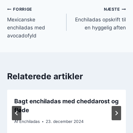
Indlægsnavigation
FORRIGE
NÆSTE
Mexicanske
Enchiladas opskrift til
enchiladas med
en hyggelig aften
avocadofyld
Relaterede artikler
Bagt enchiladas med cheddarost og
fløde
Af
Enchiladas
23. december 2024