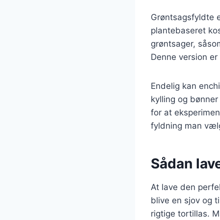
Grøntsagsfyldte e
plantebaseret ko
grøntsager, såso
Denne version er
Endelig kan ench
kylling og bønner
for at eksperimen
fyldning man vælg
Sådan lave
At lave den perfe
blive en sjov og t
rigtige tortillas.