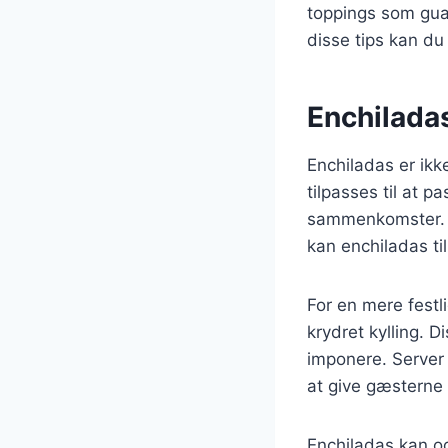
toppings som guac
disse tips kan du
Enchiladas:
Enchiladas er ikke
tilpasses til at p
sammenkomster. Ua
kan enchiladas t
For en mere festl
krydret kylling. D
imponere. Server
at give gæsterne 
Enchiladas kan o