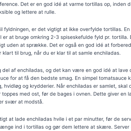
erence. Det er en god idé at varme tortillas op, inden d
ible og lettere at rulle.
 fyldningen, er det vigtigt at ikke overfylde tortillas. E
er at bruge omkring 2-3 spiseskefulde fyld pr. tortilla. 
ligt uden at sprække. Det er også en god idé at forbere
 klart til brug, når du er klar til at samle enchiladas.
g del af enchiladas, og det kan være en god idé at lave
ce for at få den bedste smag. En simpel tomatsauce 
øg, hvidløg og krydderier. Når enchiladas er samlet, sk
 toppes med ost, før de bages i ovnen. Dette giver en l
er svær at modstå.
tigt at lade enchiladas hvile i et par minutter, før de ser
 trænge ind i tortillas og gør dem lettere at skære. Serve