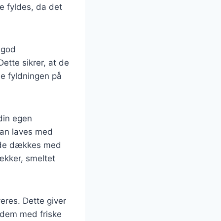
e fyldes, da det
n god
Dette sikrer, at de
de fyldningen på
 din egen
kan laves med
al de dækkes med
ækker, smeltet
veres. Dette giver
r dem med friske