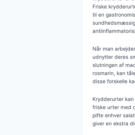
Friske krydderurt
til en gastronomi
sundhedsmæssige 
antiinflammatoris
Når man arbejder 
udnytter deres sm
slutningen af mad
rosmarin, kan tål
disse forskelle k
Krydderurter kan 
friske urter med 
pifte enhver sala
giver en ekstra d