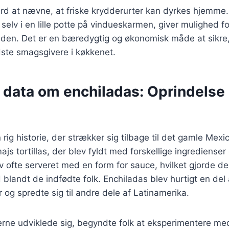
rd at nævne, at friske krydderurter kan dyrkes hjemme.
selv i en lille potte på vindueskarmen, giver mulighed fo
nden. Det er en bæredygtig og økonomisk måde at sikre,
dste smagsgivere i køkkenet.
e data om enchiladas: Oprindelse
rig historie, der strækker sig tilbage til det gamle Mexi
ajs tortillas, der blev fyldt med forskellige ingredienser 
v ofte serveret med en form for sauce, hvilket gjorde de
d blandt de indfødte folk. Enchiladas blev hurtigt en del
 og spredte sig til andre dele af Latinamerika.
terne udviklede sig, begyndte folk at eksperimentere med