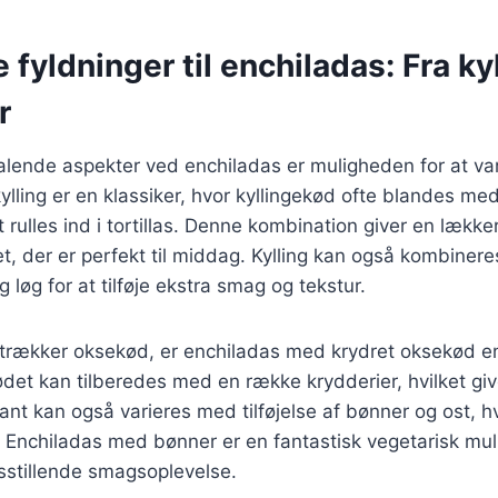
 fyldninger til enchiladas: Fra kyl
r
talende aspekter ved enchiladas er muligheden for at var
lling er en klassiker, hvor kyllingekød ofte blandes me
t rulles ind i tortillas. Denne kombination giver en lække
 ret, der er perfekt til middag. Kylling kan også kombine
løg for at tilføje ekstra smag og tekstur.
etrækker oksekød, er enchiladas med krydret oksekød e
et kan tilberedes med en række krydderier, hvilket give
nt kan også varieres med tilføjelse af bønner og ost, hvi
 Enchiladas med bønner er en fantastisk vegetarisk mul
edsstillende smagsoplevelse.