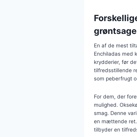
Forskellige
grøntsage
En af de mest til
Enchiladas med ky
krydderier, før de
tilfredsstillende
som peberfrugt og 
For dem, der for
mulighed. Oksekød
smag. Denne varia
en mættende ret.
tilbyder en tilfr