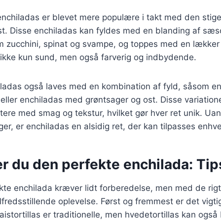
nchiladas er blevet mere populære i takt med den stige
st. Disse enchiladas kan fyldes med en blanding af sæ
m zucchini, spinat og svampe, og toppes med en lækker
 ikke kun sund, men også farverig og indbydende.
iladas også laves med en kombination af fyld, såsom e
 eller enchiladas med grøntsager og ost. Disse variation
tere med smag og tekstur, hvilket gør hver ret unik. Uan
er, er enchiladas en alsidig ret, der kan tilpasses enhv
r du den perfekte enchilada: Tip
kte enchilada kræver lidt forberedelse, men med de rigt
ilfredsstillende oplevelse. Først og fremmest er det vigt
 Maistortillas er traditionelle, men hvedetortillas kan også