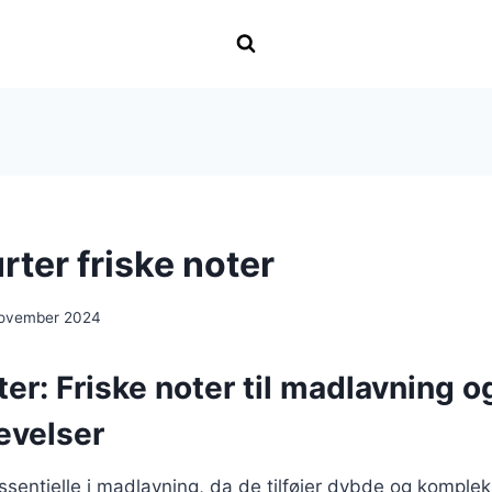
ter friske noter
november 2024
er: Friske noter til madlavning o
evelser
sentielle i madlavning, da de tilføjer dybde og kompleksit