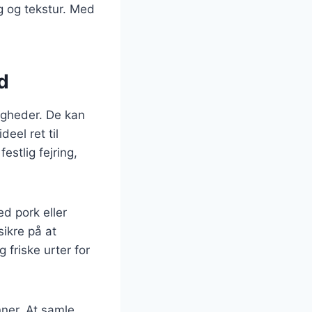
g og tekstur. Med
ed
ligheder. De kan
deel ret til
stlig fejring,
d pork eller
sikre på at
friske urter for
ner. At samle