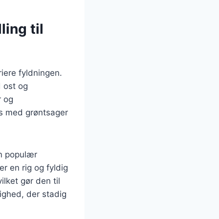
ling til
iere fyldningen.
d ost og
r og
res med grøntsager
n populær
r en rig og fyldig
lket gør den til
ighed, der stadig