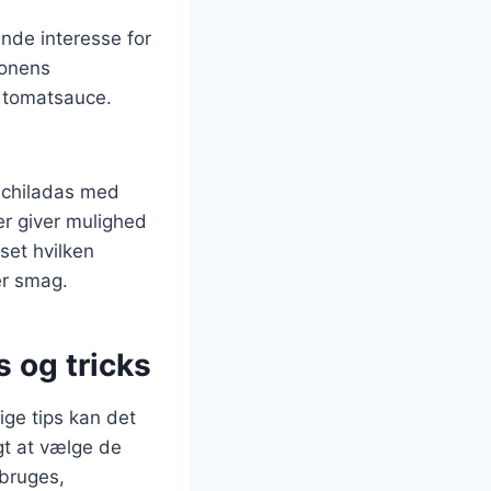
nde interesse for
sonens
 tomatsauce.
nchiladas med
er giver mulighed
set hvilken
er smag.
s og tricks
ige tips kan det
igt at vælge de
 bruges,