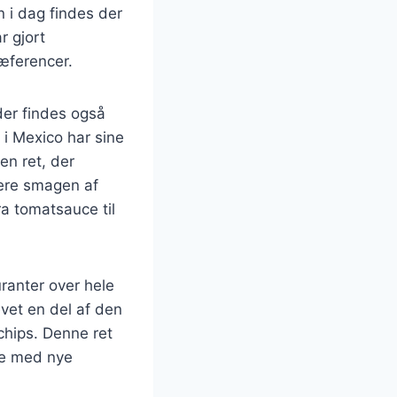
n i dag findes der
r gjort
ræferencer.
der findes også
 i Mexico har sine
en ret, der
inere smagen af
ra tomatsauce til
uranter over hele
vet en del af den
chips. Denne ret
re med nye