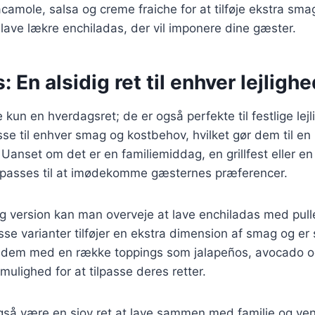
amole, salsa og creme fraiche for at tilføje ekstra sma
 lave lækre enchiladas, der vil imponere dine gæster.
 En alsidig ret til enhver lejligh
 kun en hverdagsret; de er også perfekte til festlige lej
asse til enhver smag og kostbehov, hvilket gør dem til en i
nset om det er en familiemiddag, en grillfest eller en fe
ilpasses til at imødekomme gæsternes præferencer.
ig version kan man overveje at lave enchiladas med pulle
isse varianter tilføjer en ekstra dimension af smag og er 
 dem med en række toppings som jalapeños, avocado og 
mulighed for at tilpasse deres retter.
gså være en sjov ret at lave sammen med familie og ven