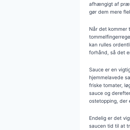
afhængigt af præf
gør dem mere fleks
Når det kommer til
tommelfingerregel 
kan rulles ordent
forhånd, så det er
Sauce er en vigti
hjemmelavede sau
friske tomater, l
sauce og derefter
ostetopping, der 
Endelig er det vig
saucen tid til at