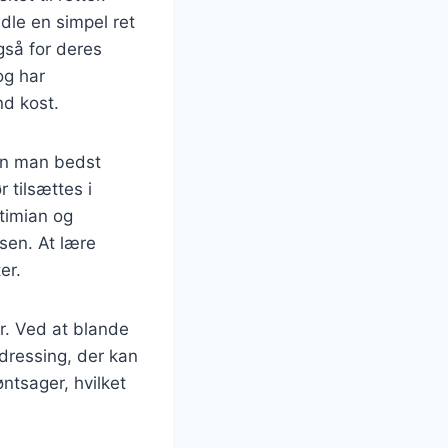
dle en simpel ret
gså for deres
og har
nd kost.
dan man bedst
 tilsættes i
timian og
ssen. At lære
er.
r. Ved at blande
 dressing, der kan
ntsager, hvilket