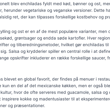
tionelt blev enchiladas fyldt med kød, bønner og ost, me
ner, herunder vegetariske og veganske versioner. Dette ha
alsidig ret, der kan tilpasses forskellige kostbehov og p
lling og ost er en af de mest populære varianter, men 
sekød, grøntsager og endda søde kartofler. Hver region
fter og tilberedningsmetoder, hvilket gør enchiladas til 
sig. Salsa og krydderier spiller en central rolle i at def
nge opskrifter inkluderer en række forskellige saucer, f
as blevet en global favorit, der findes på menuer i resta
e kun en del af det mexicanske køkken, men er også ble
ultur, hvor de ofte serveres med guacamole, salsa og 
 inspirere kokke og madentusiaster til at eksperimente
er og præsentationer.