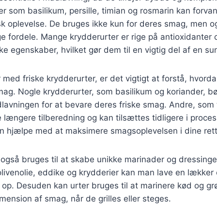
er som basilikum, persille, timian og rosmarin kan forvan
sk oplevelse. De bruges ikke kun for deres smag, men o
fordele. Mange krydderurter er rige på antioxidanter 
ke egenskaber, hvilket gør dem til en vigtig del af en su
med friske krydderurter, er det vigtigt at forstå, hvor
ag. Nogle krydderurter, som basilikum og koriander, bør
lavningen for at bevare deres friske smag. Andre, som 
e længere tilberedning og kan tilsættes tidligere i proce
an hjælpe med at maksimere smagsoplevelsen i dine rett
også bruges til at skabe unikke marinader og dressinge
olivenolie, eddike og krydderier kan man lave en lækker
t op. Desuden kan urter bruges til at marinere kød og grø
imension af smag, når de grilles eller steges.