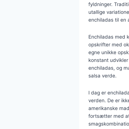
fyldninger. Tradi
utallige variatio
enchiladas til en 
Enchiladas med ky
opskrifter med ok
egne unikke opskri
konstant udvikler 
enchiladas, og ma
salsa verde.
I dag er enchilad
verden. De er ikk
amerikanske madk
fortsætter med at
smagskombination