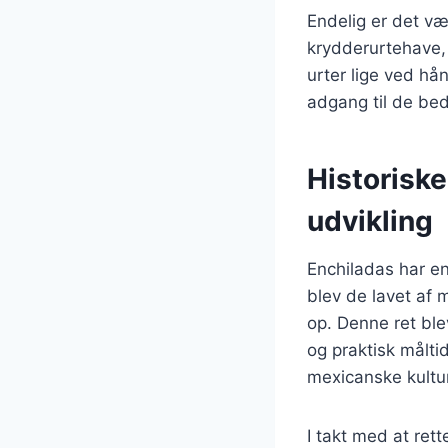
Endelig er det væ
krydderurtehave, 
urter lige ved hå
adgang til de be
Historisk
udvikling
Enchiladas har en 
blev de lavet af m
op. Denne ret ble
og praktisk målti
mexicanske kultur
I takt med at ret