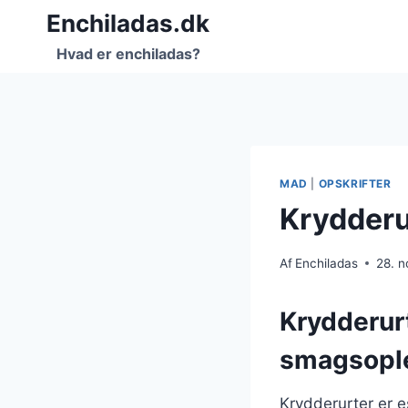
Fortsæt
Enchiladas.dk
til
Hvad er enchiladas?
indhold
MAD
|
OPSKRIFTER
Krydderur
Af
Enchiladas
28. 
Krydderurt
smagsopl
Krydderurter er es