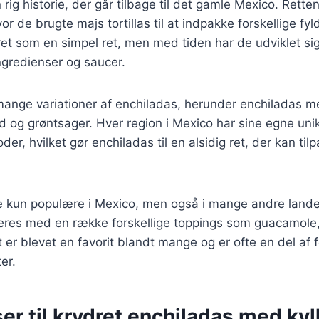
 rig historie, der går tilbage til det gamle Mexico. Rett
or de brugte majs tortillas til at indpakke forskellige fyl
et som en simpel ret, men med tiden har de udviklet sig 
ingredienser og saucer.
mange variationer af enchiladas, herunder enchiladas me
 og grøntsager. Hver region i Mexico har sine egne unik
er, hvilket gør enchiladas til en alsidig ret, der kan ti
ke kun populære i Mexico, men også i mange andre land
veres med en række forskellige toppings som guacamole
 er blevet en favorit blandt mange og er ofte en del af f
er.
er til krydret enchiladas med kyl