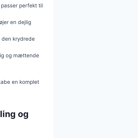
asser perfekt til
øjer en dejlig
e den krydrede
ldig og mættende
skabe en komplet
ling og