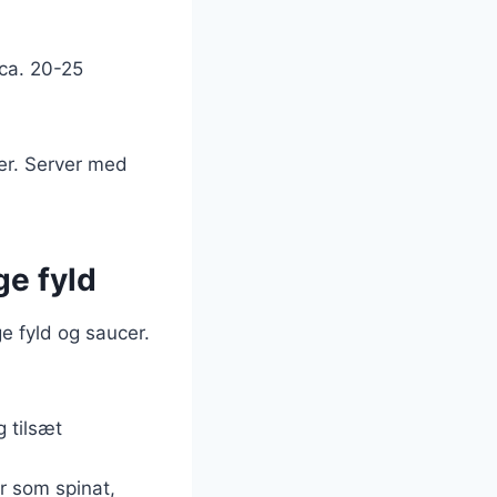
 ca. 20-25
ter. Server med
ge fyld
e fyld og saucer.
g tilsæt
er som spinat,