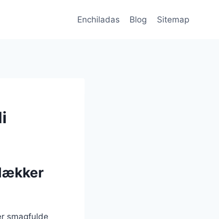
Enchiladas
Blog
Sitemap
i
 lækker
rer smagfulde