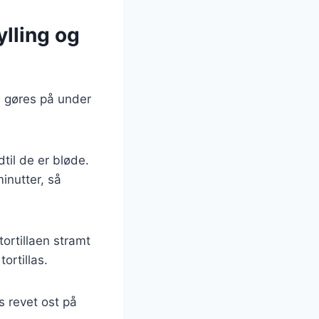
lling og
an gøres på under
til de er bløde.
minutter, så
tortillaen stramt
ortillas.
 revet ost på