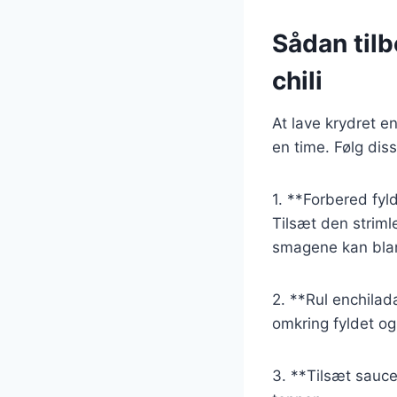
Sådan tilb
chili
At lave krydret e
en time. Følg diss
1. **Forbered fyl
Tilsæt den strimle
smagene kan blan
2. **Rul enchilada
omkring fyldet og
3. **Tilsæt sauc