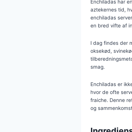
Enchiladas har en
aztekernes tid, hv
enchiladas server
en bred vifte af 
I dag findes der 
oksekød, svinekød
tilberedningsmetod
smag.
Enchiladas er ik
hvor de ofte ser
fraiche. Denne ret
og sammenkomst
Ingrediens