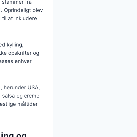
en stammer fra
d. Oprindeligt blev
til at inkludere
d kylling,
ke opskrifter og
lpasses enhver
e, herunder USA,
, salsa og creme
estlige måltider
ling og