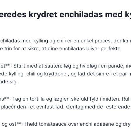
eredes krydret enchiladas med ky
nchiladas med kylling og chili er en enkel proces, der k
e trin for at sikre, at dine enchiladas bliver perfekte:
det**: Start med at sautere løg og hvidløg i en pande, ind
de kylling, chili og krydderier, og lad det simre i et par 
de sig.
s**: Tag en tortilla og læg en skefuld fyld i midten. Rul 
 placér den i et ovnfast fad. Gentag med de resterende t
e og ost**: Hæld tomatsauce over enchiladasene og drys