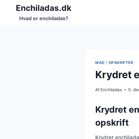
Fortsæt
Enchiladas.dk
til
Hvad er enchiladas?
indhold
MAD
|
OPSKRIFTER
Krydret e
Af
Enchiladas
5. d
Krydret en
opskrift
Krydret enchilada