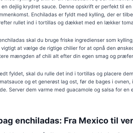
en dejlig krydret sauce. Denne opskrift er perfekt til e
sammenkomst. Enchiladas er fyldt med kylling, der er tilb
refter rullet ind i tortillas og dækket med en lækker tom
enchiladas skal du bruge friske ingredienser som kylling, 
r vigtigt at vælge de rigtige chilier for at opnå den øns
tere mængden af chili alt efter din egen smag og præfe
dt fyldet, skal du rulle det ind i tortillas og placere dem
tsauce og et generøst lag ost, før de bages i ovnen, i
de. Server dem varme med guacamole og salsa for en e
bag enchiladas: Fra Mexico til ve