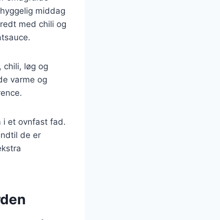
n hyggelig middag
eredt med chili og
atsauce.
chili, løg og
kede varme og
rence.
 i et ovnfast fad.
ndtil de er
kstra
rden