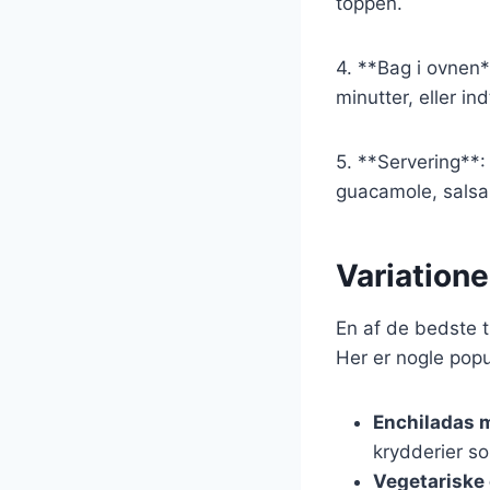
toppen.
4. **Bag i ovnen*
minutter, eller in
5. **Servering**:
guacamole, salsa
Variatione
En af de bedste t
Her er nogle popu
Enchiladas 
krydderier so
Vegetariske