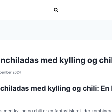
nchiladas med kylling og chil
ecember 2024
chiladas med kylling og chili: En
s med kylling og chili er en fantastisk ret, der kombine