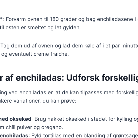
*: Forvarm ovnen til 180 grader og bag enchiladasene i
dtil osten er smeltet og let gylden.
 Tag dem ud af ovnen og lad dem køle af i et par minut
 og eventuelt creme fraiche.
r af enchiladas: Udforsk forskelli
ing ved enchiladas er, at de kan tilpasses med forskellig
lære variationer, du kan prøve:
med oksekød
: Brug hakket oksekød i stedet for kylling o
m chili pulver og oregano.
 enchiladas
: Fyld tortillas med en blanding af grøntsag