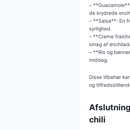
– **Guacamole**:
de krydrede ench
– **Salsa**: En fr
syrlighed.
– **Creme fraich
smag af enchilad
– **Ris og bønner
middag.
Disse tilbehør k
og tilfredsstille
Afslutning
chili