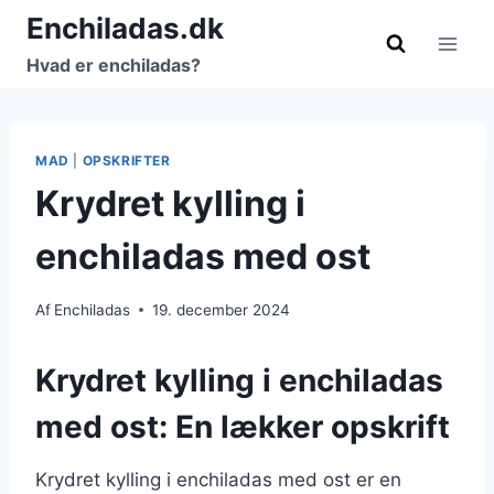
Fortsæt
Enchiladas.dk
til
Hvad er enchiladas?
indhold
MAD
|
OPSKRIFTER
Krydret kylling i
enchiladas med ost
Af
Enchiladas
19. december 2024
Krydret kylling i enchiladas
med ost: En lækker opskrift
Krydret kylling i enchiladas med ost er en