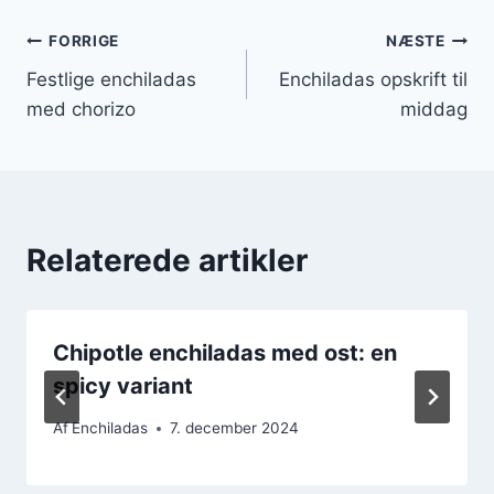
Indlægsnavigation
FORRIGE
NÆSTE
Festlige enchiladas
Enchiladas opskrift til
med chorizo
middag
Relaterede artikler
Chipotle enchiladas med ost: en
spicy variant
Af
Enchiladas
7. december 2024