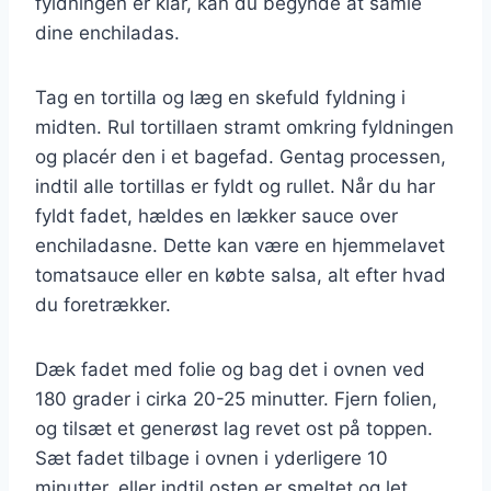
fyldningen er klar, kan du begynde at samle
dine enchiladas.
Tag en tortilla og læg en skefuld fyldning i
midten. Rul tortillaen stramt omkring fyldningen
og placér den i et bagefad. Gentag processen,
indtil alle tortillas er fyldt og rullet. Når du har
fyldt fadet, hældes en lækker sauce over
enchiladasne. Dette kan være en hjemmelavet
tomatsauce eller en købte salsa, alt efter hvad
du foretrækker.
Dæk fadet med folie og bag det i ovnen ved
180 grader i cirka 20-25 minutter. Fjern folien,
og tilsæt et generøst lag revet ost på toppen.
Sæt fadet tilbage i ovnen i yderligere 10
minutter, eller indtil osten er smeltet og let