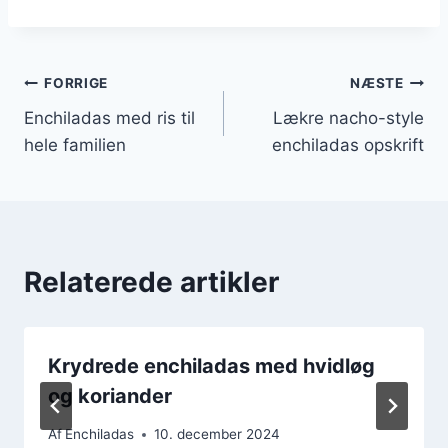
Indlægsnavigation
FORRIGE
NÆSTE
Enchiladas med ris til
Lækre nacho-style
hele familien
enchiladas opskrift
Relaterede artikler
Krydrede enchiladas med hvidløg
og koriander
Af
Enchiladas
10. december 2024