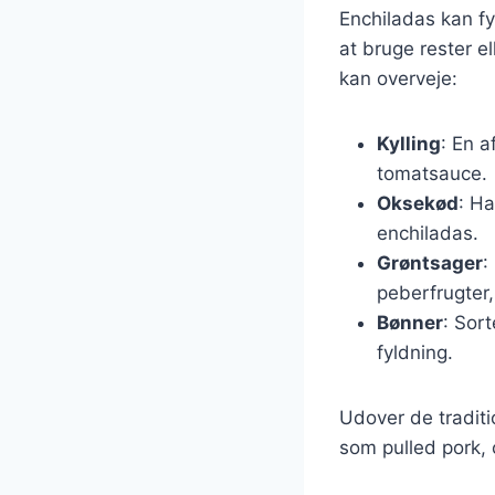
Enchiladas kan fy
at bruge rester e
kan overveje:
Kylling
: En 
tomatsauce.
Oksekød
: Ha
enchiladas.
Grøntsager
:
peberfrugter
Bønner
: Sor
fyldning.
Udover de tradit
som pulled pork, 