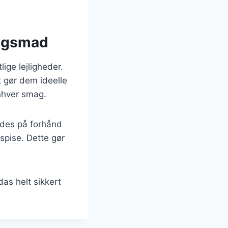
dagsmad
ige lejligheder.
t gør dem ideelle
enhver smag.
edes på forhånd
 spise. Dette gør
das helt sikkert