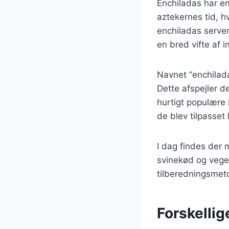
Enchiladas har en
aztekernes tid, hv
enchiladas server
en bred vifte af 
Navnet “enchilada
Dette afspejler de
hurtigt populære 
de blev tilpasset
I dag findes der 
svinekød og veget
tilberedningsmeto
Forskellig