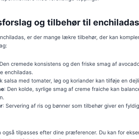
forslag og tilbehør til enchilada
nchiladas, er der mange lækre tilbehør, der kan komple
ag:
 Den cremede konsistens og den friske smag af avocado
de enchiladas.
isk salsa med tomater, løg og koriander kan tilføje en dej
he
: Den kolde, syrlige smag af creme fraiche kan balan
n.
r
: Servering af ris og bønner som tilbehør giver en fyld
n også tilpasses efter dine præferencer. Du kan for eks