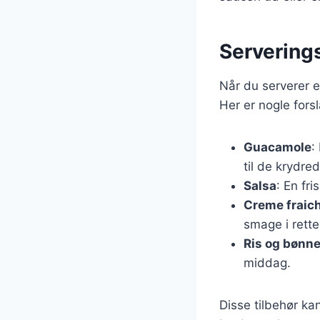
Serverings
Når du serverer e
Her er nogle forsl
Guacamole
:
til de krydre
Salsa
: En fr
Creme fraic
smage i rette
Ris og bønne
middag.
Disse tilbehør ka