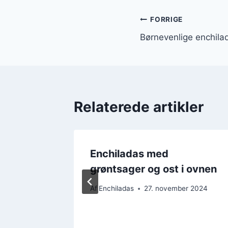
Indlægsnavi
FORRIGE
Børnevenlige enchil
Relaterede artikler
 og
Enchiladas med
ldig og
grøntsager og ost i ovnen
tion
Af
Enchiladas
27. november 2024
er 2024