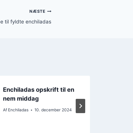
NÆSTE
 til fyldte enchiladas
Enchiladas opskrift til en
Enchilad
nem middag
mexican
Af
Enchiladas
10. december 2024
Af
Enchilad