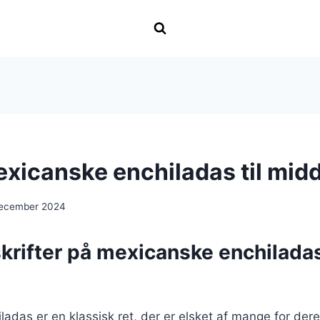
xicanske enchiladas til mid
december 2024
rifter på mexicanske enchiladas 
adas er en klassisk ret, der er elsket af mange for der