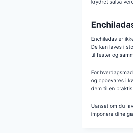
krydret salsa verd
Enchiladas
Enchiladas er ikk
De kan laves i st
til fester og sam
For hverdagsmad 
og opbevares i kø
dem til en praktis
Uanset om du lave
imponere dine gæ