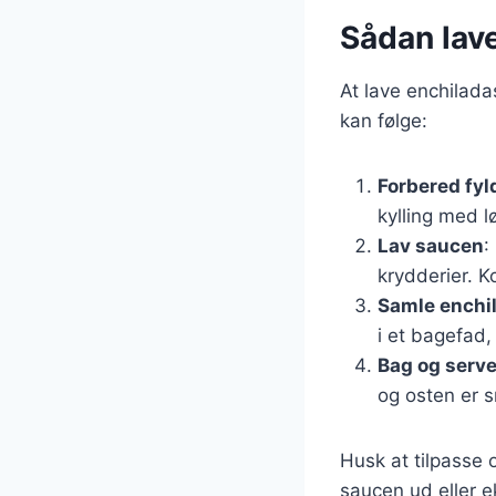
Sådan lav
At lave enchilada
kan følge:
Forbered fyl
kylling med l
Lav saucen
:
krydderier. K
Samle enchi
i et bagefad,
Bag og serve
og osten er s
Husk at tilpasse o
saucen ud eller e