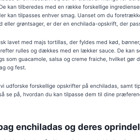
De kan tilberedes med en række forskellige ingredienser
t, der kan tilpasses enhver smag. Uanset om du foretrække
eller grøntsager, er der en enchilada-opskrift, der passe
isk lavet med majs tortillas, der fyldes med kød, bønner,
erefter rulles og dækkes med en lækker sauce. De kan 
ngs som guacamole, salsa og creme fraiche, hvilket gør d
ag og fest.
l vi udforske forskellige opskrifter på enchiladas, samt ti
så se på, hvordan du kan tilpasse dem til dine præferen
 bag enchiladas og deres oprinde