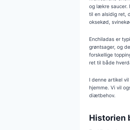
og lækre saucer. 
til en alsidig re
oksekød, svinekød 
Enchiladas er typ
grøntsager, og d
forskellige toppi
ret til både hverd
I denne artikel vi
hjemme. Vi vil og
diætbehov.
Historien