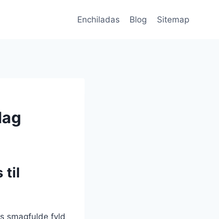
Enchiladas
Blog
Sitemap
dag
til
es smagfulde fyld