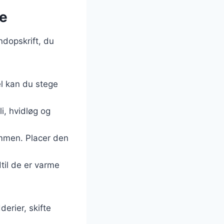
me
ndopskrift, du
el kan du stege
i, hvidløg og
sammen. Placer den
til de er varme
derier, skifte