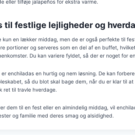
e eller tilføje jalapeños for ekstra varme.
 til festlige lejligheder og hver
e kun en lækker middag, men de er også perfekte til festl
ore portioner og serveres som en del af en buffet, hvilke
menkomster. Du kan variere fyldet, så der er noget for 
er enchiladas en hurtig og nem løsning. De kan forber
leskabet, så du blot skal bage dem, når du er klar til at
k ret til travle hverdage.
r dem til en fest eller en almindelig middag, vil enchila
ster og familie med deres smag og alsidighed.