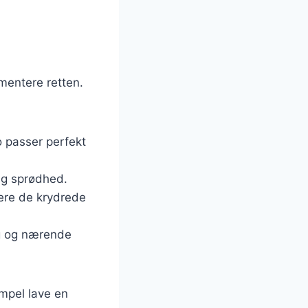
s
mentere retten.
 passer perfekt
lig sprødhed.
cere de krydrede
ig og nærende
empel lave en