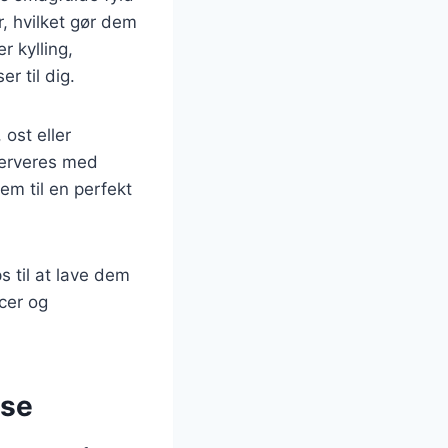
, hvilket gør dem
r kylling,
r til dig.
 ost eller
serveres med
em til en perfekt
ps til at lave dem
cer og
lse