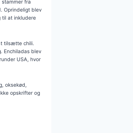
en stammer fra
d. Oprindeligt blev
til at inkludere
tilsætte chili.
g. Enchiladas blev
erunder USA, hvor
g, oksekød,
kke opskrifter og