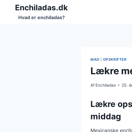
Fortsæt
Enchiladas.dk
til
Hvad er enchiladas?
indhold
MAD
|
OPSKRIFTER
Lækre me
Af
Enchiladas
25. 
Lækre opsk
middag
Mexicanske enchil