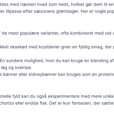
ldes med næsten hvad som helst, hvilket gør dem til en f
ller tilpasse efter sæsonens grøntsager. Her er nogle po
af de mest populære varianter, ofte kombineret med ost 
kket oksekød med krydderier giver en fyldig smag, der p
 En sundere mulighed, hvor du kan bruge en blanding a
, løg og svampe.
te bønner eller kidneybønner kan bruges som en proteinr
ionelle fyld kan du også eksperimentere med mere unikk
chorizo eller endda fisk. Det er kun fantasien, der sætt