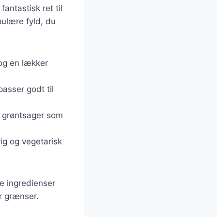
antastisk ret til
pulære fyld, du
og en lækker
asser godt til
f grøntsager som
ig og vegetarisk
e ingredienser
er grænser.