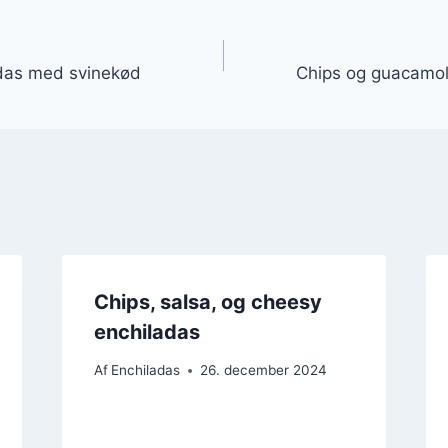
gation
adas med svinekød
Chips og guacamole
Chips, salsa, og cheesy
enchiladas
Af
Enchiladas
26. december 2024