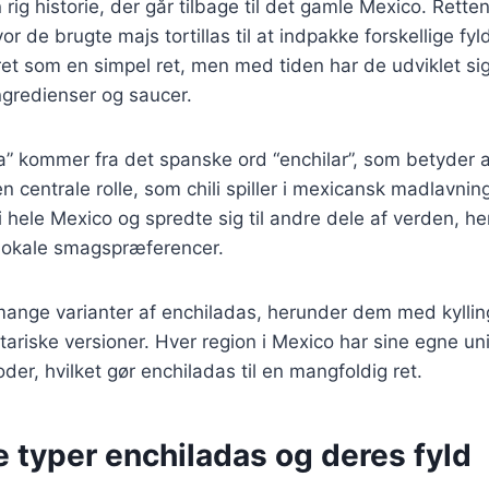
 rig historie, der går tilbage til det gamle Mexico. Rett
or de brugte majs tortillas til at indpakke forskellige fyl
et som en simpel ret, men med tiden har de udviklet sig 
ingredienser og saucer.
” kommer fra det spanske ord “enchilar”, som betyder at 
n centrale rolle, som chili spiller i mexicansk madlavnin
i hele Mexico og spredte sig til andre dele af verden, h
 lokale smagspræferencer.
mange varianter af enchiladas, herunder dem med kyllin
ariske versioner. Hver region i Mexico har sine egne uni
der, hvilket gør enchiladas til en mangfoldig ret.
e typer enchiladas og deres fyld