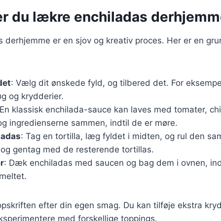
er du lækre enchiladas derhjem
s derhjemme er en sjov og kreativ proces. Her er en gru
det
: Vælg dit ønskede fyld, og tilbered det. For eksemp
øg og krydderier.
 En klassisk enchilada-sauce kan laves med tomater, chil
og ingredienserne sammen, indtil de er møre.
ladas
: Tag en tortilla, læg fyldet i midten, og rul den 
 og gentag med de resterende tortillas.
r
: Dæk enchiladas med saucen og bag dem i ovnen, ind
meltet.
pskriften efter din egen smag. Du kan tilføje ekstra kryd
ksperimentere med forskellige toppings.