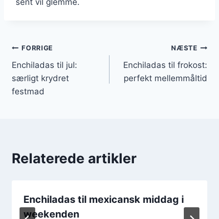
sent vil glemme.
Indlægsnavigation
FORRIGE
NÆSTE
Enchiladas til jul:
Enchiladas til frokost:
særligt krydret
perfekt mellemmåltid
festmad
Relaterede artikler
Enchiladas til mexicansk middag i
weekenden