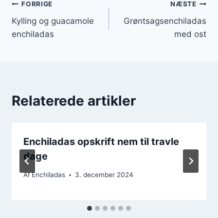
Indlægsnavigation
FORRIGE
NÆSTE
Kylling og guacamole
Grøntsagsenchiladas
enchiladas
med ost
Relaterede artikler
Enchiladas opskrift nem til travle
dage
Af
Enchiladas
3. december 2024