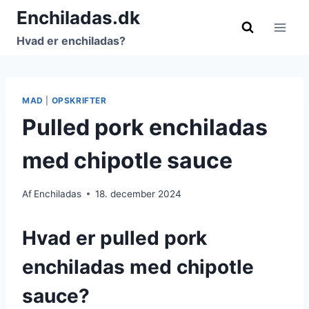
Fortsæt
Enchiladas.dk
til
Hvad er enchiladas?
indhold
MAD
|
OPSKRIFTER
Pulled pork enchiladas
med chipotle sauce
Af
Enchiladas
18. december 2024
Hvad er pulled pork
enchiladas med chipotle
sauce?