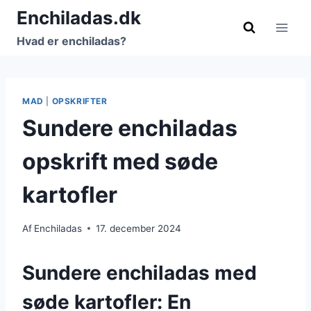
Fortsæt
Enchiladas.dk
til
Hvad er enchiladas?
indhold
MAD
|
OPSKRIFTER
Sundere enchiladas
opskrift med søde
kartofler
Af
Enchiladas
17. december 2024
Sundere enchiladas med
søde kartofler: En