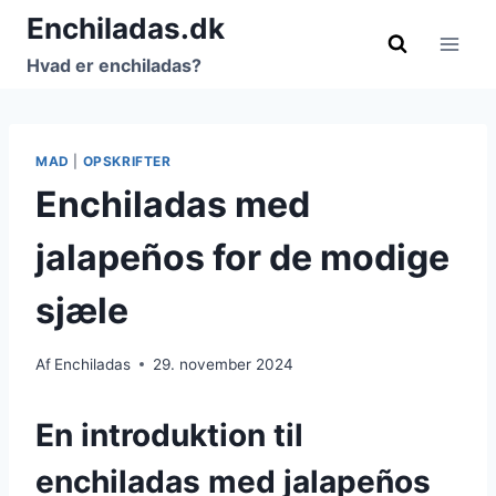
Fortsæt
Enchiladas.dk
til
Hvad er enchiladas?
indhold
MAD
|
OPSKRIFTER
Enchiladas med
jalapeños for de modige
sjæle
Af
Enchiladas
29. november 2024
En introduktion til
enchiladas med jalapeños