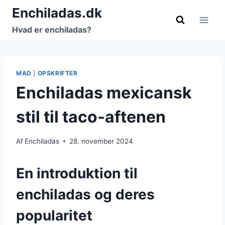
Fortsæt
Enchiladas.dk
til
Hvad er enchiladas?
indhold
MAD
|
OPSKRIFTER
Enchiladas mexicansk
stil til taco-aftenen
Af
Enchiladas
28. november 2024
En introduktion til
enchiladas og deres
popularitet