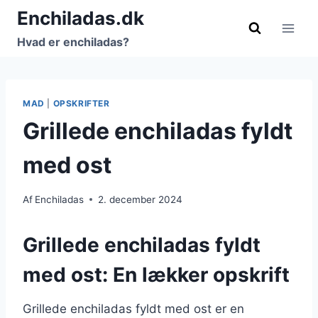
Fortsæt
Enchiladas.dk
til
Hvad er enchiladas?
indhold
MAD
|
OPSKRIFTER
Grillede enchiladas fyldt
med ost
Af
Enchiladas
2. december 2024
Grillede enchiladas fyldt
med ost: En lækker opskrift
Grillede enchiladas fyldt med ost er en