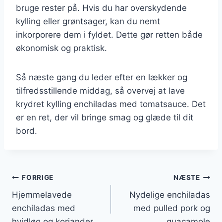
bruge rester på. Hvis du har overskydende
kylling eller grøntsager, kan du nemt
inkorporere dem i fyldet. Dette gør retten både
økonomisk og praktisk.
Så næste gang du leder efter en lækker og
tilfredsstillende middag, så overvej at lave
krydret kylling enchiladas med tomatsauce. Det
er en ret, der vil bringe smag og glæde til dit
bord.
Indlægsnavigation
FORRIGE
NÆSTE
Hjemmelavede
Nydelige enchiladas
enchiladas med
med pulled pork og
hvidløg og koriander
guacamole