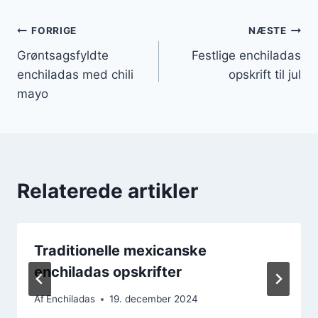
Indlægsnavigation
FORRIGE
NÆSTE
Grøntsagsfyldte
Festlige enchiladas
enchiladas med chili
opskrift til jul
mayo
Relaterede artikler
Traditionelle mexicanske
enchiladas opskrifter
Af
Enchiladas
19. december 2024