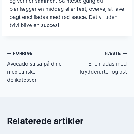
og venner sammen. Så næste gang du
planlægger en middag eller fest, overvej at lave
bagt enchiladas med rød sauce. Det vil uden
tvivl blive en succes!
Indlægsnavigation
FORRIGE
NÆSTE
Avocado salsa på dine
Enchiladas med
mexicanske
krydderurter og ost
delikatesser
Relaterede artikler